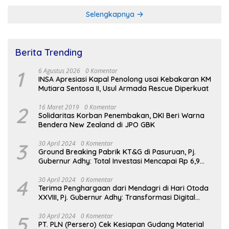
Selengkapnya
Berita Trending
1
6 Agustus 2026
0 Komentar
INSA Apresiasi Kapal Penolong usai Kebakaran KM
Mutiara Sentosa II, Usul Armada Rescue Diperkuat
2
16 Maret 2019
0 Komentar
Solidaritas Korban Penembakan, DKI Beri Warna
Bendera New Zealand di JPO GBK
3
30 April 2024
0 Komentar
Ground Breaking Pabrik KT&G di Pasuruan, Pj.
Gubernur Adhy: Total Investasi Mencapai Rp 6,9
Trilliun dan Serap Ribuan Tenaga Kerja
4
30 April 2024
0 Komentar
Terima Penghargaan dari Mendagri di Hari Otoda
XXVIII, Pj. Gubernur Adhy: Transformasi Digital
dalam Reformasi Birokrasi Jadi Kunci
Keberhasilan Jatim
5
30 April 2024
0 Komentar
PT. PLN (Persero) Cek Kesiapan Gudang Material