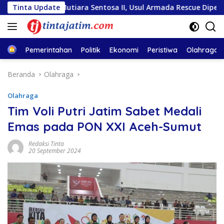
Langsung
 KM Mutiara Sentosa II, Usul Armada Rescue Diperkuat
Tinta Update
ke
konten
Home
Pemerintahan
Politik
Ekonomi
Peristiwa
Olahraga
Beranda
Olahraga
Olahraga
Tim Voli Putri Jatim Sabet Medali
Emas pada PON XXI Aceh-Sumut
Redaksi Tinta
20 September 2024