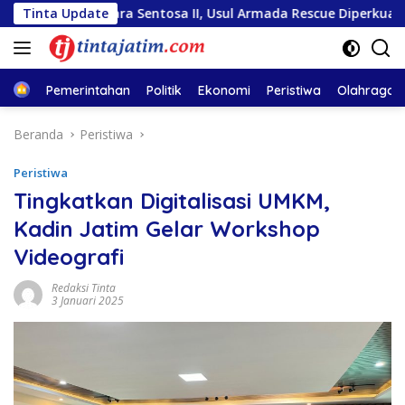
Langsung
Mutiara Sentosa II, Usul Armada Rescue Diperkuat
Tinta Update
Samb
ke
konten
Home
Pemerintahan
Politik
Ekonomi
Peristiwa
Olahraga
Beranda
Peristiwa
Peristiwa
Tingkatkan Digitalisasi UMKM,
Kadin Jatim Gelar Workshop
Videografi
Redaksi Tinta
3 Januari 2025