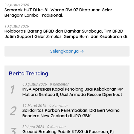
3 Agustus 2026
Semarak HUT RI ke-81, Warga RW 07 Ditotrunan Gelar
Beragam Lomba Tradisional.
1 Agustus 2026
Kolaborasi Bareng BPBD dan Damkar Surabaya, Tim BPBD
Jatim Support Gelar Simulasi Gempa Bumi dan Kebakaran di
RSUD Dr Soetomo
Selengkapnya
Berita Trending
1
6 Agustus 2026
0 Komentar
INSA Apresiasi Kapal Penolong usai Kebakaran KM
Mutiara Sentosa II, Usul Armada Rescue Diperkuat
2
16 Maret 2019
0 Komentar
Solidaritas Korban Penembakan, DKI Beri Warna
Bendera New Zealand di JPO GBK
3
30 April 2024
0 Komentar
Ground Breaking Pabrik KT&G di Pasuruan, Pj.