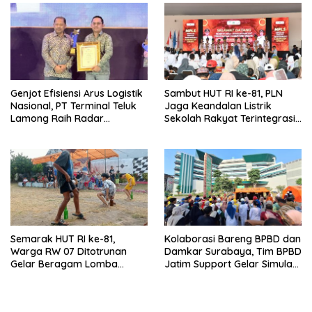
Genjot Efisiensi Arus Logistik
Sambut HUT RI ke-81, PLN
Nasional, PT Terminal Teluk
Jaga Keandalan Listrik
Lamong Raih Radar
Sekolah Rakyat Terintegrasi 1
Surabaya Awards 2026
Gresik
Semarak HUT RI ke-81,
Kolaborasi Bareng BPBD dan
Warga RW 07 Ditotrunan
Damkar Surabaya, Tim BPBD
Gelar Beragam Lomba
Jatim Support Gelar Simulasi
Tradisional.
Gempa Bumi dan Kebakaran
di RSUD Dr Soetomo