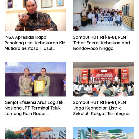
INSA Apresiasi Kapal
Sambut HUT RI ke-81, PLN
Penolong usai Kebakaran KM
Tebar Energi Kebaikan dari
Mutiara Sentosa II, Usul
Bondowoso hingga
Armada Rescue Diperkuat
Kepulauan Kangean
Genjot Efisiensi Arus Logistik
Sambut HUT RI ke-81, PLN
Nasional, PT Terminal Teluk
Jaga Keandalan Listrik
Lamong Raih Radar
Sekolah Rakyat Terintegrasi 1
Surabaya Awards 2026
Gresik