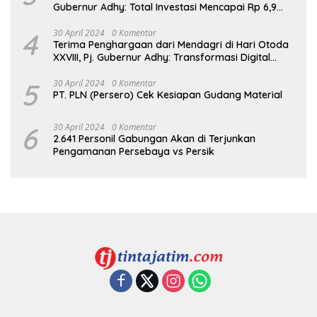
Gubernur Adhy: Total Investasi Mencapai Rp 6,9
Trilliun dan Serap Ribuan Tenaga Kerja
4
30 April 2024
0 Komentar
Terima Penghargaan dari Mendagri di Hari Otoda
XXVIII, Pj. Gubernur Adhy: Transformasi Digital
dalam Reformasi Birokrasi Jadi Kunci
Keberhasilan Jatim
5
30 April 2024
0 Komentar
PT. PLN (Persero) Cek Kesiapan Gudang Material
6
30 April 2024
0 Komentar
2.641 Personil Gabungan Akan di Terjunkan
Pengamanan Persebaya vs Persik