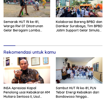
Semarak HUT RI ke-81,
Kolaborasi Bareng BPBD dan
Warga RW 07 Ditotrunan
Damkar Surabaya, Tim BPBD
Gelar Beragam Lomba
Jatim Support Gelar Simulasi
Tradisional.
Gempa Bumi dan Kebakaran
di RSUD Dr Soetomo
Rekomendasi untuk kamu
INSA Apresiasi Kapal
Sambut HUT RI ke-81, PLN
Penolong usai Kebakaran KM
Tebar Energi Kebaikan dari
Mutiara Sentosa II, Usul
Bondowoso hingga
Armada Rescue Diperkuat
Kepulauan Kangean