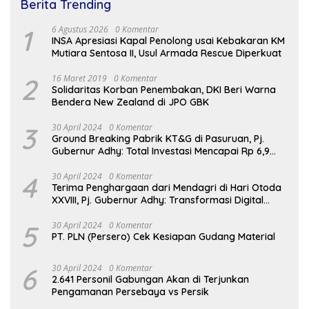
Berita Trending
1
6 Agustus 2026
0 Komentar
INSA Apresiasi Kapal Penolong usai Kebakaran KM
Mutiara Sentosa II, Usul Armada Rescue Diperkuat
2
16 Maret 2019
0 Komentar
Solidaritas Korban Penembakan, DKI Beri Warna
Bendera New Zealand di JPO GBK
3
30 April 2024
0 Komentar
Ground Breaking Pabrik KT&G di Pasuruan, Pj.
Gubernur Adhy: Total Investasi Mencapai Rp 6,9
Trilliun dan Serap Ribuan Tenaga Kerja
4
30 April 2024
0 Komentar
Terima Penghargaan dari Mendagri di Hari Otoda
XXVIII, Pj. Gubernur Adhy: Transformasi Digital
dalam Reformasi Birokrasi Jadi Kunci
Keberhasilan Jatim
5
30 April 2024
0 Komentar
PT. PLN (Persero) Cek Kesiapan Gudang Material
6
30 April 2024
0 Komentar
2.641 Personil Gabungan Akan di Terjunkan
Pengamanan Persebaya vs Persik