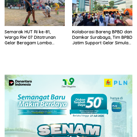
Semarak HUT RI ke-81,
Kolaborasi Bareng BPBD dan
Warga RW 07 Ditotrunan
Damkar Surabaya, Tim BPBD
Gelar Beragam Lomba
Jatim Support Gelar Simulasi
Tradisional.
Gempa Bumi dan Kebakaran
di RSUD Dr Soetomo