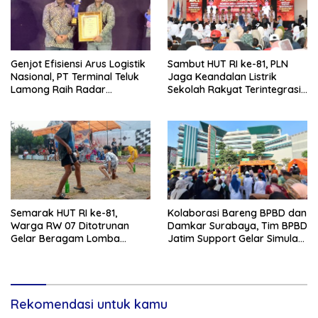
Genjot Efisiensi Arus Logistik
Sambut HUT RI ke-81, PLN
Nasional, PT Terminal Teluk
Jaga Keandalan Listrik
Lamong Raih Radar
Sekolah Rakyat Terintegrasi 1
Surabaya Awards 2026
Gresik
Semarak HUT RI ke-81,
Kolaborasi Bareng BPBD dan
Warga RW 07 Ditotrunan
Damkar Surabaya, Tim BPBD
Gelar Beragam Lomba
Jatim Support Gelar Simulasi
Tradisional.
Gempa Bumi dan Kebakaran
di RSUD Dr Soetomo
Rekomendasi untuk kamu