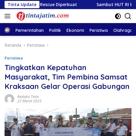
Langsung
 Armada Rescue Diperkuat
Tinta Update
Sambut HUT RI ke-81, PLN Te
ke
konten
Home
Pemerintahan
Politik
Ekonomi
Peristiwa
Olahraga
Beranda
Peristiwa
Peristiwa
Tingkatkan Kepatuhan
Masyarakat, Tim Pembina Samsat
Kraksaan Gelar Operasi Gabungan
Redaksi Tinta
23 Maret 2025