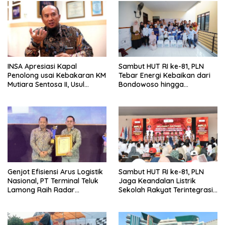
INSA Apresiasi Kapal
Sambut HUT RI ke-81, PLN
Penolong usai Kebakaran KM
Tebar Energi Kebaikan dari
Mutiara Sentosa II, Usul
Bondowoso hingga
Armada Rescue Diperkuat
Kepulauan Kangean
Genjot Efisiensi Arus Logistik
Sambut HUT RI ke-81, PLN
Nasional, PT Terminal Teluk
Jaga Keandalan Listrik
Lamong Raih Radar
Sekolah Rakyat Terintegrasi 1
Surabaya Awards 2026
Gresik