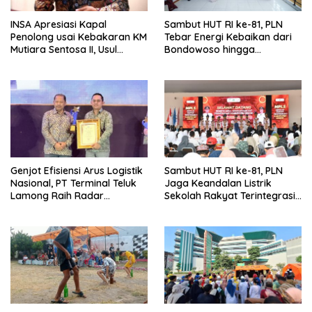
INSA Apresiasi Kapal
Sambut HUT RI ke-81, PLN
Penolong usai Kebakaran KM
Tebar Energi Kebaikan dari
Mutiara Sentosa II, Usul
Bondowoso hingga
Armada Rescue Diperkuat
Kepulauan Kangean
Genjot Efisiensi Arus Logistik
Sambut HUT RI ke-81, PLN
Nasional, PT Terminal Teluk
Jaga Keandalan Listrik
Lamong Raih Radar
Sekolah Rakyat Terintegrasi 1
Surabaya Awards 2026
Gresik