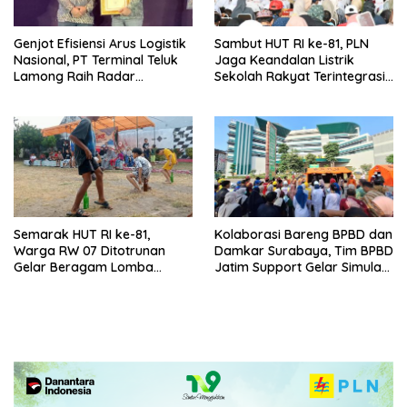
Genjot Efisiensi Arus Logistik
Sambut HUT RI ke-81, PLN
Nasional, PT Terminal Teluk
Jaga Keandalan Listrik
Lamong Raih Radar
Sekolah Rakyat Terintegrasi 1
Surabaya Awards 2026
Gresik
Semarak HUT RI ke-81,
Kolaborasi Bareng BPBD dan
Warga RW 07 Ditotrunan
Damkar Surabaya, Tim BPBD
Gelar Beragam Lomba
Jatim Support Gelar Simulasi
Tradisional.
Gempa Bumi dan Kebakaran
di RSUD Dr Soetomo