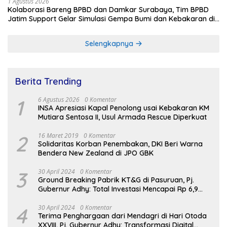
1 Agustus 2026
Kolaborasi Bareng BPBD dan Damkar Surabaya, Tim BPBD
Jatim Support Gelar Simulasi Gempa Bumi dan Kebakaran di
RSUD Dr Soetomo
Selengkapnya
Berita Trending
1
6 Agustus 2026
0 Komentar
INSA Apresiasi Kapal Penolong usai Kebakaran KM
Mutiara Sentosa II, Usul Armada Rescue Diperkuat
2
16 Maret 2019
0 Komentar
Solidaritas Korban Penembakan, DKI Beri Warna
Bendera New Zealand di JPO GBK
3
30 April 2024
0 Komentar
Ground Breaking Pabrik KT&G di Pasuruan, Pj.
Gubernur Adhy: Total Investasi Mencapai Rp 6,9
Trilliun dan Serap Ribuan Tenaga Kerja
4
30 April 2024
0 Komentar
Terima Penghargaan dari Mendagri di Hari Otoda
XXVIII, Pj. Gubernur Adhy: Transformasi Digital