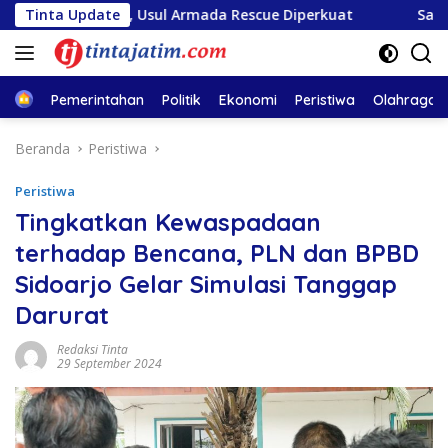
Langsung
sa II, Usul Armada Rescue Diperkuat
Tinta Update
Sambut HUT RI ke
ke
konten
Home
Pemerintahan
Politik
Ekonomi
Peristiwa
Olahraga
Beranda
Peristiwa
Peristiwa
Tingkatkan Kewaspadaan
terhadap Bencana, PLN dan BPBD
Sidoarjo Gelar Simulasi Tanggap
Darurat
Redaksi Tinta
29 September 2024