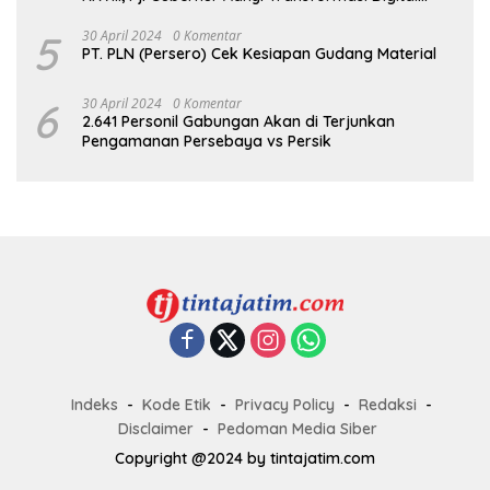
dalam Reformasi Birokrasi Jadi Kunci
Keberhasilan Jatim
5
30 April 2024
0 Komentar
PT. PLN (Persero) Cek Kesiapan Gudang Material
6
30 April 2024
0 Komentar
2.641 Personil Gabungan Akan di Terjunkan
Pengamanan Persebaya vs Persik
Indeks
Kode Etik
Privacy Policy
Redaksi
Disclaimer
Pedoman Media Siber
Copyright @2024 by tintajatim.com