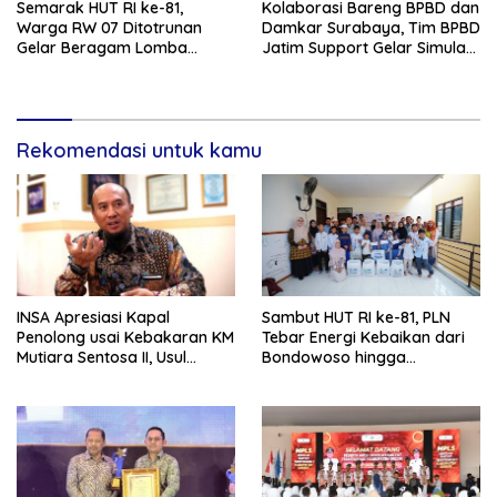
Semarak HUT RI ke-81,
Kolaborasi Bareng BPBD dan
Warga RW 07 Ditotrunan
Damkar Surabaya, Tim BPBD
Gelar Beragam Lomba
Jatim Support Gelar Simulasi
Tradisional.
Gempa Bumi dan Kebakaran
di RSUD Dr Soetomo
Rekomendasi untuk kamu
INSA Apresiasi Kapal
Sambut HUT RI ke-81, PLN
Penolong usai Kebakaran KM
Tebar Energi Kebaikan dari
Mutiara Sentosa II, Usul
Bondowoso hingga
Armada Rescue Diperkuat
Kepulauan Kangean