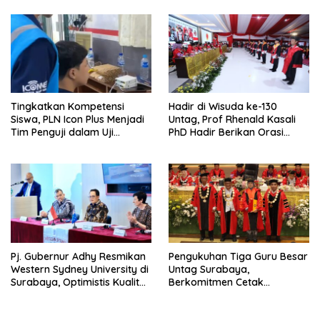
Keunggulan
Kompetensi Keahlian Teknik
Komputer dan Jaringan
Tingkatkan Kompetensi
Hadir di Wisuda ke-130
Siswa, PLN Icon Plus Menjadi
Untag, Prof Rhenald Kasali
Tim Penguji dalam Uji
PhD Hadir Berikan Orasi
Kompetensi Keahlian (UKK) di
Ilmiah pada 1.520 Wisudawan
SMK Muhammadiyah 8
Siliragung
Pj. Gubernur Adhy Resmikan
Pengukuhan Tiga Guru Besar
Western Sydney University di
Untag Surabaya,
Surabaya, Optimistis Kualitas
Berkomitmen Cetak
Pendidikan Jatim Dapat
Akademisi Unggul
Meningkat