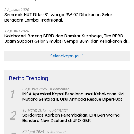
3 Agustus 2026
Semarak HUT RI ke-81, Warga RW 07 Ditotrunan Gelar
Beragam Lomba Tradisional.
1 Agustus 2026
Kolaborasi Bareng BPBD dan Damkar Surabaya, Tim BPBD
Jatim Support Gelar Simulasi Gempa Bumi dan Kebakaran di
RSUD Dr Soetomo
Selengkapnya
Berita Trending
1
6 Agustus 2026
0 Komentar
INSA Apresiasi Kapal Penolong usai Kebakaran KM
Mutiara Sentosa II, Usul Armada Rescue Diperkuat
2
16 Maret 2019
0 Komentar
Solidaritas Korban Penembakan, DKI Beri Warna
Bendera New Zealand di JPO GBK
30 April 2024
0 Komentar