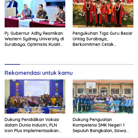
Pj. Gubernur Adhy Resmikan
Pengukuhan Tiga Guru Besar
Western Sydney University di
Untag Surabaya,
Surabaya, Optimistis Kualitas
Berkomitmen Cetak
Pendidikan Jatim Dapat
Akademisi Unggul
Meningkat
Rekomendasi untuk kamu
Dukung Pendidikan Vokasi
Dukung Penguatan
dalam Dunia Industri, PLN
Kompetensi SMK Negeri 1
Icon Plus Implementasikan
Sepuluh Bangkalan, Siswa
Program Bantuan SMK Pusat
PLN Icon Plus Melalui Uji