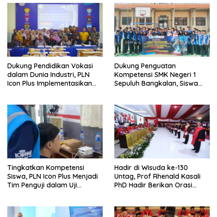
Dukung Pendidikan Vokasi
Dukung Penguatan
dalam Dunia Industri, PLN
Kompetensi SMK Negeri 1
Icon Plus Implementasikan
Sepuluh Bangkalan, Siswa
Program Bantuan SMK Pusat
PLN Icon Plus Melalui Uji
Keunggulan
Kompetensi Keahlian Teknik
Komputer dan Jaringan
Tingkatkan Kompetensi
Hadir di Wisuda ke-130
Siswa, PLN Icon Plus Menjadi
Untag, Prof Rhenald Kasali
Tim Penguji dalam Uji
PhD Hadir Berikan Orasi
Kompetensi Keahlian (UKK) di
Ilmiah pada 1.520 Wisudawan
SMK Muhammadiyah 8
Siliragung