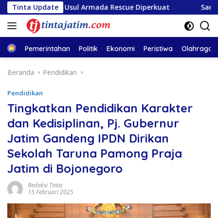
Langsung
sa II, Usul Armada Rescue Diperkuat
Tinta Update
Sambut HUT RI ke-
ke
konten
Home
Pemerintahan
Politik
Ekonomi
Peristiwa
Olahraga
Beranda
Pendidikan
Pendidikan
Tingkatkan Pendidikan Karakter
dan Kedisiplinan, Pj. Gubernur
Jatim Gandeng IPDN Dirikan
Sekolah Taruna Pamong Praja
Jatim di Bojonegoro
Redaksi Tinta
15 Februari 2025