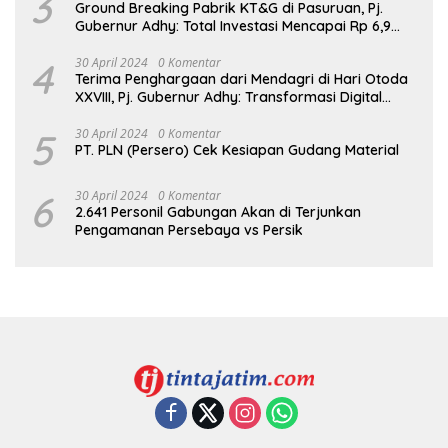
3
Ground Breaking Pabrik KT&G di Pasuruan, Pj.
Gubernur Adhy: Total Investasi Mencapai Rp 6,9
Trilliun dan Serap Ribuan Tenaga Kerja
4
30 April 2024
0 Komentar
Terima Penghargaan dari Mendagri di Hari Otoda
XXVIII, Pj. Gubernur Adhy: Transformasi Digital
dalam Reformasi Birokrasi Jadi Kunci
Keberhasilan Jatim
5
30 April 2024
0 Komentar
PT. PLN (Persero) Cek Kesiapan Gudang Material
6
30 April 2024
0 Komentar
2.641 Personil Gabungan Akan di Terjunkan
Pengamanan Persebaya vs Persik