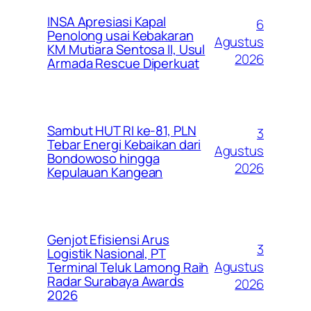
INSA Apresiasi Kapal
6
Penolong usai Kebakaran
Agustus
KM Mutiara Sentosa II, Usul
2026
Armada Rescue Diperkuat
Sambut HUT RI ke-81, PLN
3
Tebar Energi Kebaikan dari
Agustus
Bondowoso hingga
2026
Kepulauan Kangean
Genjot Efisiensi Arus
3
Logistik Nasional, PT
Agustus
Terminal Teluk Lamong Raih
Radar Surabaya Awards
2026
2026