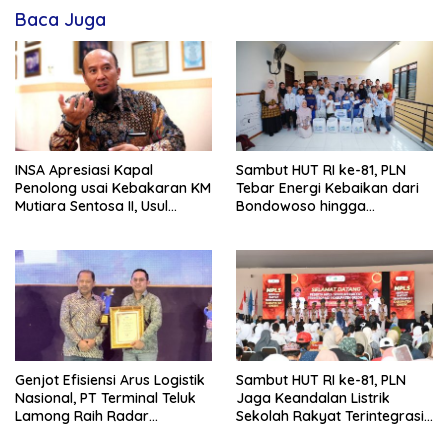
Baca Juga
INSA Apresiasi Kapal
Sambut HUT RI ke-81, PLN
Penolong usai Kebakaran KM
Tebar Energi Kebaikan dari
Mutiara Sentosa II, Usul
Bondowoso hingga
Armada Rescue Diperkuat
Kepulauan Kangean
Genjot Efisiensi Arus Logistik
Sambut HUT RI ke-81, PLN
Nasional, PT Terminal Teluk
Jaga Keandalan Listrik
Lamong Raih Radar
Sekolah Rakyat Terintegrasi 1
Surabaya Awards 2026
Gresik