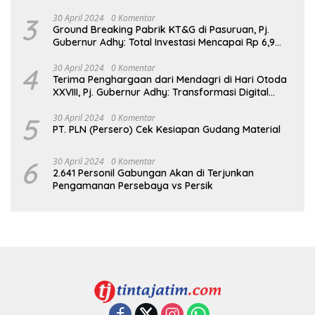
3
30 April 2024
0 Komentar
Ground Breaking Pabrik KT&G di Pasuruan, Pj.
Gubernur Adhy: Total Investasi Mencapai Rp 6,9
Trilliun dan Serap Ribuan Tenaga Kerja
4
30 April 2024
0 Komentar
Terima Penghargaan dari Mendagri di Hari Otoda
XXVIII, Pj. Gubernur Adhy: Transformasi Digital
dalam Reformasi Birokrasi Jadi Kunci
Keberhasilan Jatim
5
30 April 2024
0 Komentar
PT. PLN (Persero) Cek Kesiapan Gudang Material
6
30 April 2024
0 Komentar
2.641 Personil Gabungan Akan di Terjunkan
Pengamanan Persebaya vs Persik