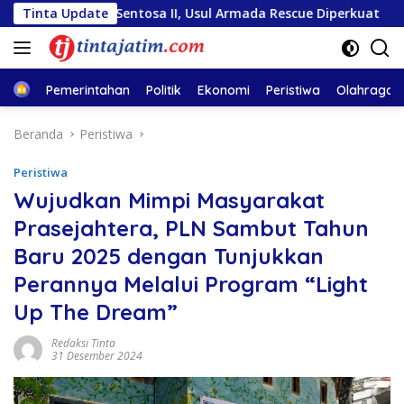
Langsung
iara Sentosa II, Usul Armada Rescue Diperkuat
Tinta Update
Sambut 
ke
konten
Home
Pemerintahan
Politik
Ekonomi
Peristiwa
Olahraga
Beranda
Peristiwa
Peristiwa
Wujudkan Mimpi Masyarakat
Prasejahtera, PLN Sambut Tahun
Baru 2025 dengan Tunjukkan
Perannya Melalui Program “Light
Up The Dream”
Redaksi Tinta
31 Desember 2024