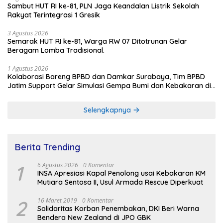
Sambut HUT RI ke-81, PLN Jaga Keandalan Listrik Sekolah
Rakyat Terintegrasi 1 Gresik
3 Agustus 2026
Semarak HUT RI ke-81, Warga RW 07 Ditotrunan Gelar
Beragam Lomba Tradisional.
1 Agustus 2026
Kolaborasi Bareng BPBD dan Damkar Surabaya, Tim BPBD
Jatim Support Gelar Simulasi Gempa Bumi dan Kebakaran di
RSUD Dr Soetomo
Selengkapnya
Berita Trending
1
6 Agustus 2026
0 Komentar
INSA Apresiasi Kapal Penolong usai Kebakaran KM
Mutiara Sentosa II, Usul Armada Rescue Diperkuat
2
16 Maret 2019
0 Komentar
Solidaritas Korban Penembakan, DKI Beri Warna
Bendera New Zealand di JPO GBK