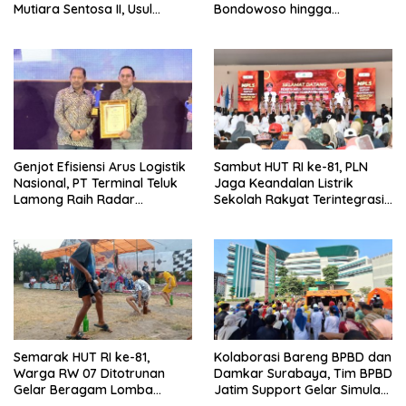
Mutiara Sentosa II, Usul
Bondowoso hingga
Armada Rescue Diperkuat
Kepulauan Kangean
Genjot Efisiensi Arus Logistik
Sambut HUT RI ke-81, PLN
Nasional, PT Terminal Teluk
Jaga Keandalan Listrik
Lamong Raih Radar
Sekolah Rakyat Terintegrasi 1
Surabaya Awards 2026
Gresik
Semarak HUT RI ke-81,
Kolaborasi Bareng BPBD dan
Warga RW 07 Ditotrunan
Damkar Surabaya, Tim BPBD
Gelar Beragam Lomba
Jatim Support Gelar Simulasi
Tradisional.
Gempa Bumi dan Kebakaran