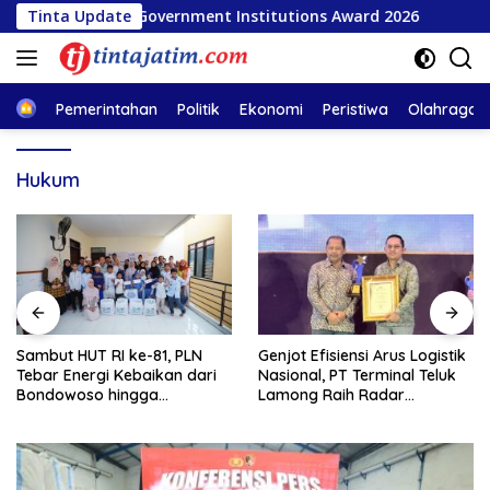
Langsung
ih Popular Government Institutions Award 2026
Tinta Update
INSA A
ke
konten
Home
Pemerintahan
Politik
Ekonomi
Peristiwa
Olahraga
Hukum
Sambut HUT RI ke-81, PLN
Genjot Efisiensi Arus Logistik
Tebar Energi Kebaikan dari
Nasional, PT Terminal Teluk
Bondowoso hingga
Lamong Raih Radar
Kepulauan Kangean
Surabaya Awards 2026