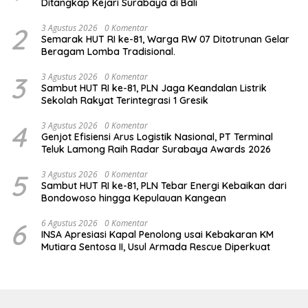
Ditangkap Kejari Surabaya di Bali
2
3 Agustus 2026
0 Komentar
Semarak HUT RI ke-81, Warga RW 07 Ditotrunan Gelar
Beragam Lomba Tradisional.
3
3 Agustus 2026
0 Komentar
Sambut HUT RI ke-81, PLN Jaga Keandalan Listrik
Sekolah Rakyat Terintegrasi 1 Gresik
4
3 Agustus 2026
0 Komentar
Genjot Efisiensi Arus Logistik Nasional, PT Terminal
Teluk Lamong Raih Radar Surabaya Awards 2026
5
3 Agustus 2026
0 Komentar
Sambut HUT RI ke-81, PLN Tebar Energi Kebaikan dari
Bondowoso hingga Kepulauan Kangean
6
6 Agustus 2026
0 Komentar
INSA Apresiasi Kapal Penolong usai Kebakaran KM
Mutiara Sentosa II, Usul Armada Rescue Diperkuat