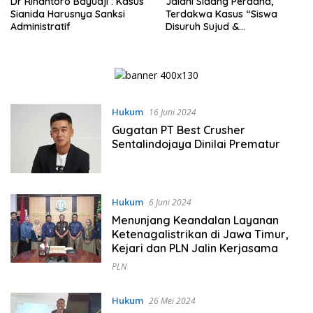
Dr Rihantoro Bayuaji : Kasus
Jalani Sidang Perdana,
Sianida Harusnya Sanksi
Terdakwa Kasus “Siswa
Administratif
Disuruh Sujud &
Menggonggong” Dijerat UU
Perlindungan Anak
Hukum
16 Juni 2024
Gugatan PT Best Crusher
Sentalindojaya Dinilai Prematur
Hukum
6 Juni 2024
Menunjang Keandalan Layanan
Ketenagalistrikan di Jawa Timur,
Kejari dan PLN Jalin Kerjasama
PLN
Hukum
26 Mei 2024