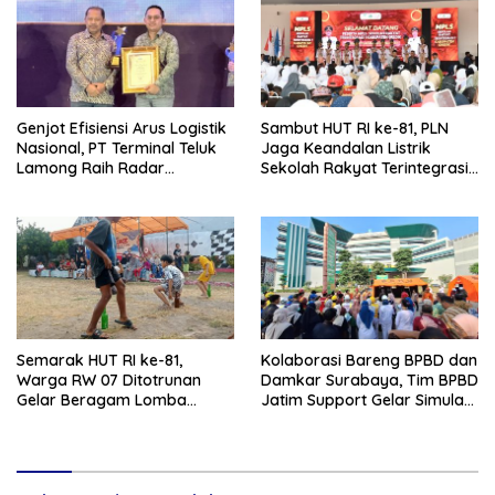
Genjot Efisiensi Arus Logistik
Sambut HUT RI ke-81, PLN
Nasional, PT Terminal Teluk
Jaga Keandalan Listrik
Lamong Raih Radar
Sekolah Rakyat Terintegrasi 1
Surabaya Awards 2026
Gresik
Semarak HUT RI ke-81,
Kolaborasi Bareng BPBD dan
Warga RW 07 Ditotrunan
Damkar Surabaya, Tim BPBD
Gelar Beragam Lomba
Jatim Support Gelar Simulasi
Tradisional.
Gempa Bumi dan Kebakaran
di RSUD Dr Soetomo