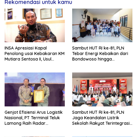
Rekomendasi untuk kamu
INSA Apresiasi Kapal
Sambut HUT RI ke-81, PLN
Penolong usai Kebakaran KM
Tebar Energi Kebaikan dari
Mutiara Sentosa II, Usul
Bondowoso hingga
Armada Rescue Diperkuat
Kepulauan Kangean
Genjot Efisiensi Arus Logistik
Sambut HUT RI ke-81, PLN
Nasional, PT Terminal Teluk
Jaga Keandalan Listrik
Lamong Raih Radar
Sekolah Rakyat Terintegrasi 1
Surabaya Awards 2026
Gresik