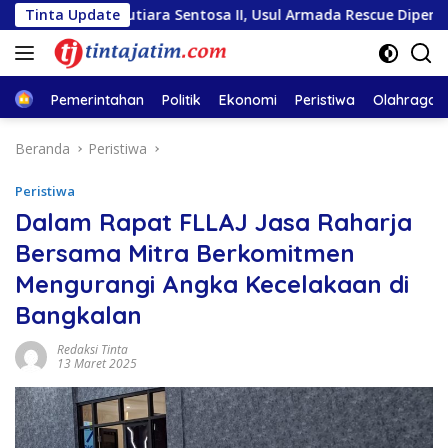
Langsung
 KM Mutiara Sentosa II, Usul Armada Rescue Diperkuat
Tinta Update
ke
konten
Home
Pemerintahan
Politik
Ekonomi
Peristiwa
Olahraga
Beranda
Peristiwa
Peristiwa
Dalam Rapat FLLAJ Jasa Raharja
Bersama Mitra Berkomitmen
Mengurangi Angka Kecelakaan di
Bangkalan
Redaksi Tinta
13 Maret 2025