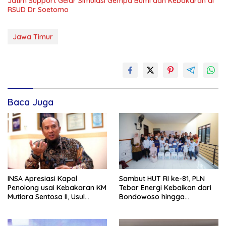
Jatim Support Gelar Simulasi Gempa Bumi dan Kebakaran di
RSUD Dr Soetomo
Jawa Timur
Baca Juga
INSA Apresiasi Kapal
Sambut HUT RI ke-81, PLN
Penolong usai Kebakaran KM
Tebar Energi Kebaikan dari
Mutiara Sentosa II, Usul
Bondowoso hingga
Armada Rescue Diperkuat
Kepulauan Kangean