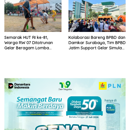
Semarak HUT RI ke-81,
Kolaborasi Bareng BPBD dan
Warga RW 07 Ditotrunan
Damkar Surabaya, Tim BPBD
Gelar Beragam Lomba
Jatim Support Gelar Simulasi
Tradisional.
Gempa Bumi dan Kebakaran
di RSUD Dr Soetomo