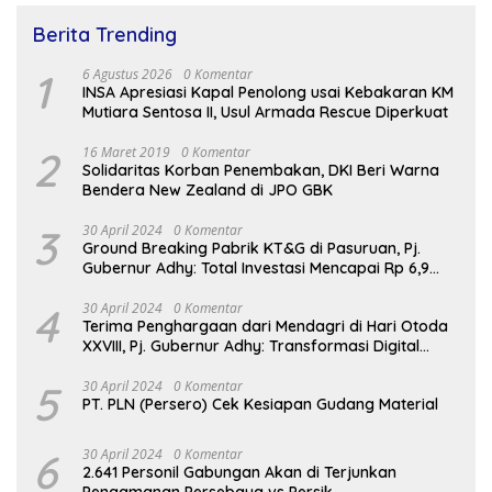
Berita Trending
1
6 Agustus 2026
0 Komentar
INSA Apresiasi Kapal Penolong usai Kebakaran KM
Mutiara Sentosa II, Usul Armada Rescue Diperkuat
2
16 Maret 2019
0 Komentar
Solidaritas Korban Penembakan, DKI Beri Warna
Bendera New Zealand di JPO GBK
3
30 April 2024
0 Komentar
Ground Breaking Pabrik KT&G di Pasuruan, Pj.
Gubernur Adhy: Total Investasi Mencapai Rp 6,9
Trilliun dan Serap Ribuan Tenaga Kerja
4
30 April 2024
0 Komentar
Terima Penghargaan dari Mendagri di Hari Otoda
XXVIII, Pj. Gubernur Adhy: Transformasi Digital
dalam Reformasi Birokrasi Jadi Kunci
Keberhasilan Jatim
5
30 April 2024
0 Komentar
PT. PLN (Persero) Cek Kesiapan Gudang Material
6
30 April 2024
0 Komentar
2.641 Personil Gabungan Akan di Terjunkan
Pengamanan Persebaya vs Persik