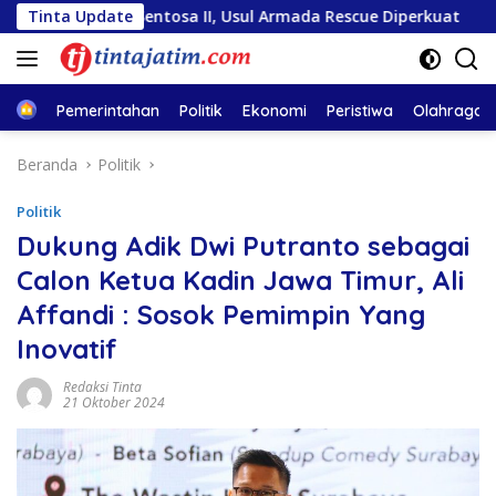
Langsung
ara Sentosa II, Usul Armada Rescue Diperkuat
Tinta Update
Sambut 
ke
konten
Home
Pemerintahan
Politik
Ekonomi
Peristiwa
Olahraga
Beranda
Politik
Politik
Dukung Adik Dwi Putranto sebagai
Calon Ketua Kadin Jawa Timur, Ali
Affandi : Sosok Pemimpin Yang
Inovatif
Redaksi Tinta
21 Oktober 2024