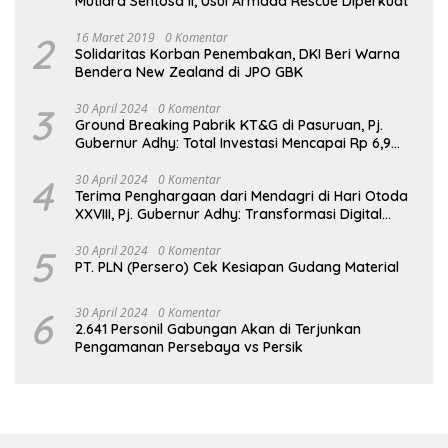
Mutiara Sentosa II, Usul Armada Rescue Diperkuat
2
16 Maret 2019
0 Komentar
Solidaritas Korban Penembakan, DKI Beri Warna
Bendera New Zealand di JPO GBK
3
30 April 2024
0 Komentar
Ground Breaking Pabrik KT&G di Pasuruan, Pj.
Gubernur Adhy: Total Investasi Mencapai Rp 6,9
Trilliun dan Serap Ribuan Tenaga Kerja
4
30 April 2024
0 Komentar
Terima Penghargaan dari Mendagri di Hari Otoda
XXVIII, Pj. Gubernur Adhy: Transformasi Digital
dalam Reformasi Birokrasi Jadi Kunci
Keberhasilan Jatim
5
30 April 2024
0 Komentar
PT. PLN (Persero) Cek Kesiapan Gudang Material
6
30 April 2024
0 Komentar
2.641 Personil Gabungan Akan di Terjunkan
Pengamanan Persebaya vs Persik