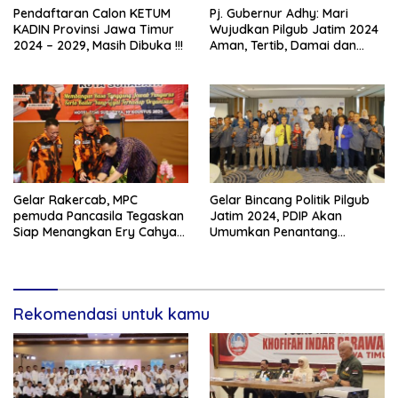
Pendaftaran Calon KETUM
Pj. Gubernur Adhy: Mari
KADIN Provinsi Jawa Timur
Wujudkan Pilgub Jatim 2024
2024 – 2029, Masih Dibuka !!!
Aman, Tertib, Damai dan
Kondusif
Gelar Rakercab, MPC
Gelar Bincang Politik Pilgub
pemuda Pancasila Tegaskan
Jatim 2024, PDIP Akan
Siap Menangkan Ery Cahyadi
Umumkan Penantang
di Pilwali Surabaya
Khofifah – Emil di Akhir Juli
Rekomendasi untuk kamu