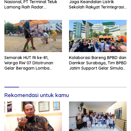
Nasional, PT Terminal Teluk
Jaga Keandalan Listrik
Lamong Raih Radar
Sekolah Rakyat Terintegrasi 1
Surabaya Awards 2026
Gresik
Semarak HUT RI ke-81,
Kolaborasi Bareng BPBD dan
Warga RW 07 Ditotrunan
Damkar Surabaya, Tim BPBD
Gelar Beragam Lomba
Jatim Support Gelar Simulasi
Tradisional.
Gempa Bumi dan Kebakaran
di RSUD Dr Soetomo
Rekomendasi untuk kamu