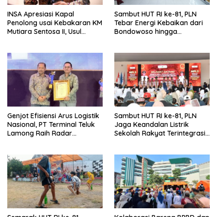
INSA Apresiasi Kapal
Sambut HUT RI ke-81, PLN
Penolong usai Kebakaran KM
Tebar Energi Kebaikan dari
Mutiara Sentosa II, Usul
Bondowoso hingga
Armada Rescue Diperkuat
Kepulauan Kangean
Genjot Efisiensi Arus Logistik
Sambut HUT RI ke-81, PLN
Nasional, PT Terminal Teluk
Jaga Keandalan Listrik
Lamong Raih Radar
Sekolah Rakyat Terintegrasi 1
Surabaya Awards 2026
Gresik