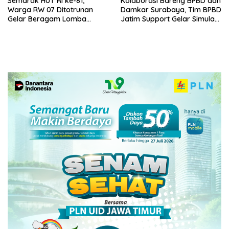
Semarak HUT RI ke-81,
Kolaborasi Bareng BPBD dan
Warga RW 07 Ditotrunan
Damkar Surabaya, Tim BPBD
Gelar Beragam Lomba
Jatim Support Gelar Simulasi
Tradisional.
Gempa Bumi dan Kebakaran
di RSUD Dr Soetomo