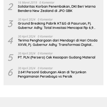
2
16 Maret 2019
0 Komentar
Solidaritas Korban Penembakan, DKI Beri Warna
Bendera New Zealand di JPO GBK
3
30 April 2024
0 Komentar
Ground Breaking Pabrik KT&G di Pasuruan, Pj.
Gubernur Adhy: Total Investasi Mencapai Rp 6,9
Trilliun dan Serap Ribuan Tenaga Kerja
4
30 April 2024
0 Komentar
Terima Penghargaan dari Mendagri di Hari Otoda
XXVIII, Pj. Gubernur Adhy: Transformasi Digital
dalam Reformasi Birokrasi Jadi Kunci
Keberhasilan Jatim
5
30 April 2024
0 Komentar
PT. PLN (Persero) Cek Kesiapan Gudang Material
6
30 April 2024
0 Komentar
2.641 Personil Gabungan Akan di Terjunkan
Pengamanan Persebaya vs Persik