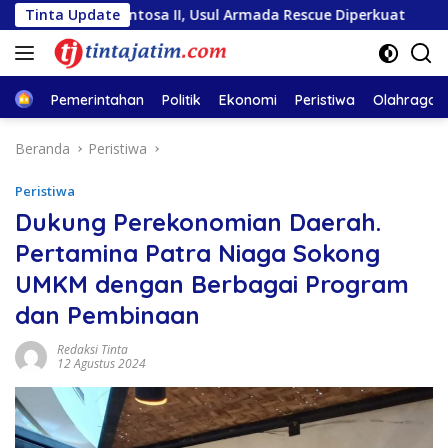
Langsung
osa II, Usul Armada Rescue Diperkuat
Tinta Update
Sambut HUT RI k
ke
konten
Home
Pemerintahan
Politik
Ekonomi
Peristiwa
Olahraga
Beranda
Peristiwa
Peristiwa
Dukung Perekonomian Daerah.
Pertamina Patra Niaga Sokong
UMKM dengan Berbagai Program
dan Pembinaan
Redaksi Tinta
12 Agustus 2024