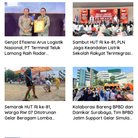
Genjot Efisiensi Arus Logistik
Sambut HUT RI ke-81, PLN
Nasional, PT Terminal Teluk
Jaga Keandalan Listrik
Lamong Raih Radar
Sekolah Rakyat Terintegrasi 1
Surabaya Awards 2026
Gresik
Semarak HUT RI ke-81,
Kolaborasi Bareng BPBD dan
Warga RW 07 Ditotrunan
Damkar Surabaya, Tim BPBD
Gelar Beragam Lomba
Jatim Support Gelar Simulasi
Tradisional.
Gempa Bumi dan Kebakaran
di RSUD Dr Soetomo