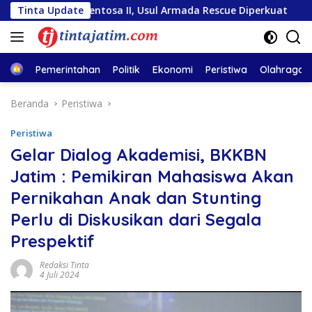
Langsung
a Sentosa II, Usul Armada Rescue Diperkuat
Tinta Update
Sambut HU
ke
konten
Home
Pemerintahan
Politik
Ekonomi
Peristiwa
Olahraga
Beranda
Peristiwa
Peristiwa
Gelar Dialog Akademisi, BKKBN
Jatim : Pemikiran Mahasiswa Akan
Pernikahan Anak dan Stunting
Perlu di Diskusikan dari Segala
Prespektif
Redaksi Tinta
4 Juli 2024