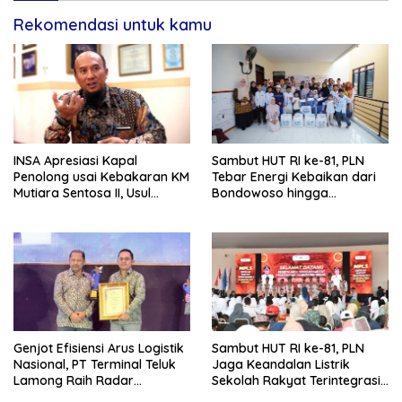
Rekomendasi untuk kamu
INSA Apresiasi Kapal
Sambut HUT RI ke-81, PLN
Penolong usai Kebakaran KM
Tebar Energi Kebaikan dari
Mutiara Sentosa II, Usul
Bondowoso hingga
Armada Rescue Diperkuat
Kepulauan Kangean
Genjot Efisiensi Arus Logistik
Sambut HUT RI ke-81, PLN
Nasional, PT Terminal Teluk
Jaga Keandalan Listrik
Lamong Raih Radar
Sekolah Rakyat Terintegrasi 1
Surabaya Awards 2026
Gresik