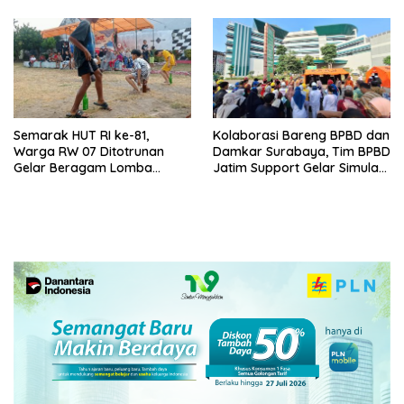
Semarak HUT RI ke-81,
Kolaborasi Bareng BPBD dan
Warga RW 07 Ditotrunan
Damkar Surabaya, Tim BPBD
Gelar Beragam Lomba
Jatim Support Gelar Simulasi
Tradisional.
Gempa Bumi dan Kebakaran
di RSUD Dr Soetomo