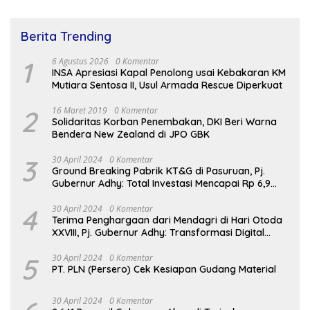
Berita Trending
1
6 Agustus 2026
0 Komentar
INSA Apresiasi Kapal Penolong usai Kebakaran KM
Mutiara Sentosa II, Usul Armada Rescue Diperkuat
2
16 Maret 2019
0 Komentar
Solidaritas Korban Penembakan, DKI Beri Warna
Bendera New Zealand di JPO GBK
3
30 April 2024
0 Komentar
Ground Breaking Pabrik KT&G di Pasuruan, Pj.
Gubernur Adhy: Total Investasi Mencapai Rp 6,9
Trilliun dan Serap Ribuan Tenaga Kerja
4
30 April 2024
0 Komentar
Terima Penghargaan dari Mendagri di Hari Otoda
XXVIII, Pj. Gubernur Adhy: Transformasi Digital
dalam Reformasi Birokrasi Jadi Kunci
Keberhasilan Jatim
5
30 April 2024
0 Komentar
PT. PLN (Persero) Cek Kesiapan Gudang Material
30 April 2024
0 Komentar