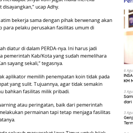
Per
 disayangkan,” ucap Adhy.
Jatim bekerja sama dengan pihak berwenang akan
para pelaku perusakan fasilitas umum di
h diatur di dalam PERDA-nya. Ini harus jadi
ra pemerintah Kab/Kota yang sudah memelihara
an sayang sekali,” tegasnya.
6 Agu
INSA
hak aplikator memilih penempatan koin tidak pada
KM M
mpat yang sulit. Tujuannya, agar tidak semakin
Dipe
 bahkan fasilitas milik pribadi.
3 Agu
Samb
dar
arning atau peringatan, baik dari pemerintah
melakukan permainan tapi tetap menjaga fasilitas
3 Agu
Genj
atanya.
Term
Awa
ada seluruh masyarakat Jawa Timur untuk bijak