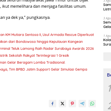
3 Agu
Samb
, ikut memelihara dan menjaga fasilitas umum.
List
an ya dek ya,” pungkasnya.
3 Agu
Sema
Gela
an KM Mutiara Sentosa II, Usul Armada Rescue Diperkuat
1 Agu
Kol
baikan dari Bondowoso hingga Kepulauan Kangean
Sura
T Terminal Teluk Lamong Raih Radar Surabaya Awards 2026
Simu
Dr 
trik Sekolah Rakyat Terintegrasi 1 Gresik
unan Gelar Beragam Lomba Tradisional.
aya, Tim BPBD Jatim Support Gelar Simulasi Gempa
B
1