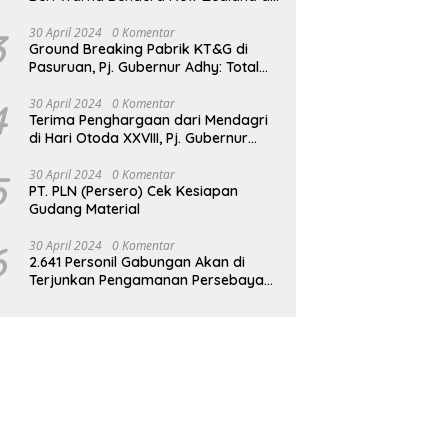
JPO GBK
3
30 April 2024
0 Komentar
Ground Breaking Pabrik KT&G di
Pasuruan, Pj. Gubernur Adhy: Total
Investasi Mencapai Rp 6,9 Trilliun dan
Serap Ribuan Tenaga Kerja
4
30 April 2024
0 Komentar
Terima Penghargaan dari Mendagri
di Hari Otoda XXVIII, Pj. Gubernur
Adhy: Transformasi Digital dalam
Reformasi Birokrasi Jadi Kunci
5
30 April 2024
0 Komentar
PT. PLN (Persero) Cek Kesiapan
Keberhasilan Jatim
Gudang Material
6
30 April 2024
0 Komentar
2.641 Personil Gabungan Akan di
Terjunkan Pengamanan Persebaya
vs Persik