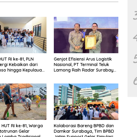
UT RI ke-81, PLN
Genjot Efisiensi Arus Logistik
ergi Kebaikan dari
Nasional, PT Terminal Teluk
so hingga Kepulauan
Lamong Raih Radar Surabaya
Awards 2026
HUT RI ke-81, Warga
Kolaborasi Bareng BPBD dan
totrunan Gelar
Damkar Surabaya, Tim BPBD
Lomba Tradisional.
Jatim Support Gelar Simulasi