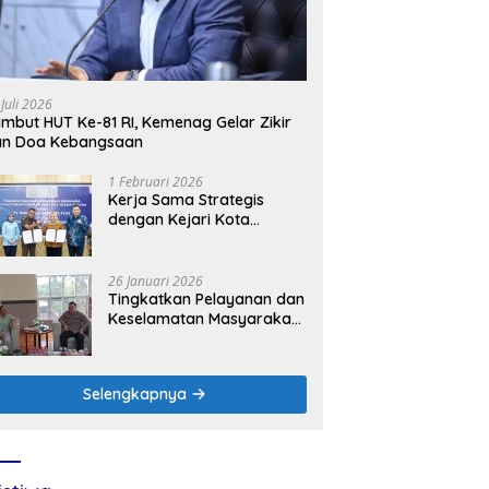
 Juli 2026
mbut HUT Ke-81 RI, Kemenag Gelar Zikir
an Doa Kebangsaan
1 Februari 2026
Kerja Sama Strategis
dengan Kejari Kota
Mojokerto, PLN Icon Plus
Perkuat Peran Digital and
Green Enabler di Jawa
26 Januari 2026
Timur
Tingkatkan Pelayanan dan
Keselamatan Masyarakat,
PLN UP3 Mojokerto
Perkuat Sinergi dengan
Polres Nganjuk
Selengkapnya