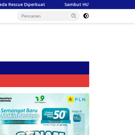
Sambut HUT RI ke-81, PLN Tebar Energi Kebaikan dari