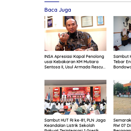
Baca Juga
INSA Apresiasi Kapal Penolong
Sambut H
usai Kebakaran KM Mutiara
Tebar En
Sentosa II, Usul Armada Rescue
Bondowo
Diperkuat
Kangean
Sambut HUT RI ke-81, PLN Jaga
Semarak 
Keandalan Listrik Sekolah
RW 07 Di
Rakyat Terintegrasi 1 Gresik
Beragam 