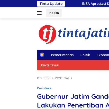
Langsung
Tinta Update
INSA Apresiasi Kapal Penolong usai Ke
ke
konten
Indeks
H
Pemerintahan
Politik
Ekonom
o
m
Jawa Timur
e
Beranda
Peristiwa
Peristiwa
Gubernur Jatim Gand
Lakukan Penertiban A