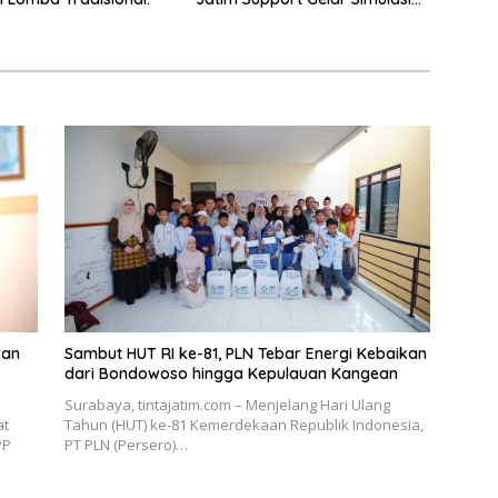
Gempa Bumi dan Kebakaran di
RSUD Dr Soetomo
ran
Sambut HUT RI ke-81, PLN Tebar Energi Kebaikan
dari Bondowoso hingga Kepulauan Kangean
Surabaya, tintajatim.com – Menjelang Hari Ulang
at
Tahun (HUT) ke-81 Kemerdekaan Republik Indonesia,
PP
PT PLN (Persero)…