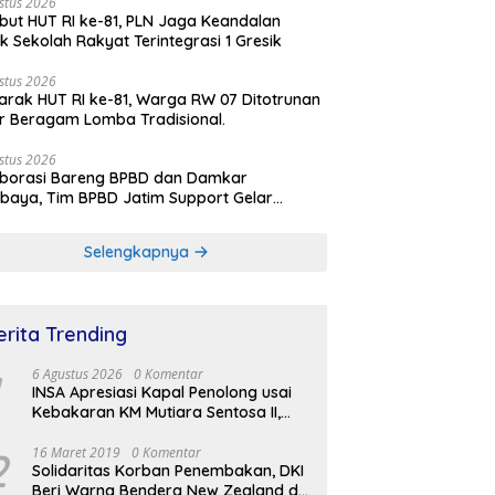
stus 2026
ut HUT RI ke-81, PLN Jaga Keandalan
rik Sekolah Rakyat Terintegrasi 1 Gresik
stus 2026
rak HUT RI ke-81, Warga RW 07 Ditotrunan
r Beragam Lomba Tradisional.
stus 2026
aborasi Bareng BPBD dan Damkar
baya, Tim BPBD Jatim Support Gelar
lasi Gempa Bumi dan Kebakaran di RSUD
Soetomo
Selengkapnya
erita Trending
6 Agustus 2026
0 Komentar
INSA Apresiasi Kapal Penolong usai
Kebakaran KM Mutiara Sentosa II,
Usul Armada Rescue Diperkuat
2
16 Maret 2019
0 Komentar
Solidaritas Korban Penembakan, DKI
Beri Warna Bendera New Zealand di