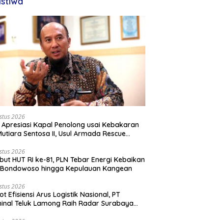
istiwa
stus 2026
 Apresiasi Kapal Penolong usai Kebakaran
utiara Sentosa II, Usul Armada Rescue
rkuat
stus 2026
ut HUT RI ke-81, PLN Tebar Energi Kebaikan
i Bondowoso hingga Kepulauan Kangean
stus 2026
ot Efisiensi Arus Logistik Nasional, PT
inal Teluk Lamong Raih Radar Surabaya
rds 2026