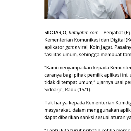
SIDOARJO,
tintajatim.com
– Penjabat (P
Kementerian Komunikasi dan Digital (K
aplikator
game
viral, Koin Jagat. Pasaln
fasilitas umum, sehingga membuat tam
“Kami menyampaikan kepada Kementer
caranya bagi pihak pemilik aplikasi i
tidak di tempat umum,” ujarnya usai p
Sidoarjo, Rabu (15/1).
Tak hanya kepada Kementerian Komdigi
masyarakat, dalam menggunakan aplikas
dapat diberikan sanksi sesuai aturan y
“Tentu kita turut prihatin ketika mere