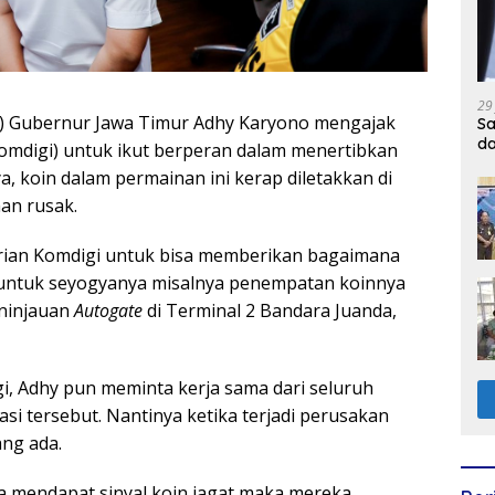
29
j.) Gubernur Jawa Timur Adhy Karyono mengajak
Sa
d
omdigi) untuk ikut berperan dalam menertibkan
ya, koin dalam permainan ini kerap diletakkan di
an rusak.
ian Komdigi untuk bisa memberikan bagaimana
ni, untuk seyogyanya misalnya penempatan koinnya
eninjauan
Autogate
di Terminal 2 Bandara Juanda,
, Adhy pun meminta kerja sama dari seluruh
i tersebut. Nantinya ketika terjadi perusakan
ang ada.
ka mendapat sinyal koin jagat maka mereka