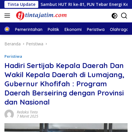
Langsung
Tinta Update
Sambut HUT RI ke-81, PLN Tebar Energi Kebaikan dari B
ke
konten
Home
Pemerintahan
Politik
Ekonomi
Peristiwa
Olahraga
Beranda
Peristiwa
Peristiwa
Hadiri Sertijab Kepala Daerah Dan
Wakil Kepala Daerah di Lumajang,
Gubernur Khofifah : Program
Daerah Berseiring dengan Provinsi
dan Nasional
Redaksi Tinta
7 Maret 2025