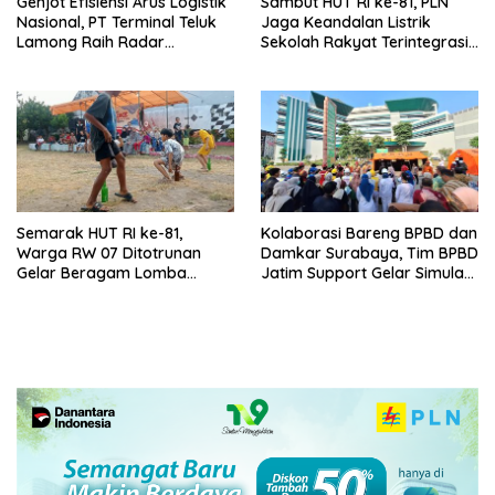
Genjot Efisiensi Arus Logistik
Sambut HUT RI ke-81, PLN
Nasional, PT Terminal Teluk
Jaga Keandalan Listrik
Lamong Raih Radar
Sekolah Rakyat Terintegrasi 1
Surabaya Awards 2026
Gresik
Semarak HUT RI ke-81,
Kolaborasi Bareng BPBD dan
Warga RW 07 Ditotrunan
Damkar Surabaya, Tim BPBD
Gelar Beragam Lomba
Jatim Support Gelar Simulasi
Tradisional.
Gempa Bumi dan Kebakaran
di RSUD Dr Soetomo