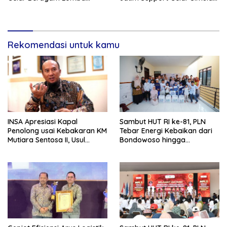
Tradisional.
Gempa Bumi dan Kebakaran
di RSUD Dr Soetomo
Rekomendasi untuk kamu
INSA Apresiasi Kapal
Sambut HUT RI ke-81, PLN
Penolong usai Kebakaran KM
Tebar Energi Kebaikan dari
Mutiara Sentosa II, Usul
Bondowoso hingga
Armada Rescue Diperkuat
Kepulauan Kangean