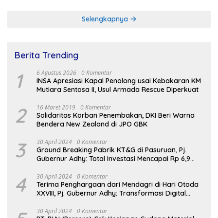
RSUD Dr Soetomo
Selengkapnya
Berita Trending
1
6 Agustus 2026
0 Komentar
INSA Apresiasi Kapal Penolong usai Kebakaran KM
Mutiara Sentosa II, Usul Armada Rescue Diperkuat
2
16 Maret 2019
0 Komentar
Solidaritas Korban Penembakan, DKI Beri Warna
Bendera New Zealand di JPO GBK
3
30 April 2024
0 Komentar
Ground Breaking Pabrik KT&G di Pasuruan, Pj.
Gubernur Adhy: Total Investasi Mencapai Rp 6,9
Trilliun dan Serap Ribuan Tenaga Kerja
4
30 April 2024
0 Komentar
Terima Penghargaan dari Mendagri di Hari Otoda
XXVIII, Pj. Gubernur Adhy: Transformasi Digital
dalam Reformasi Birokrasi Jadi Kunci
Keberhasilan Jatim
30 April 2024
0 Komentar