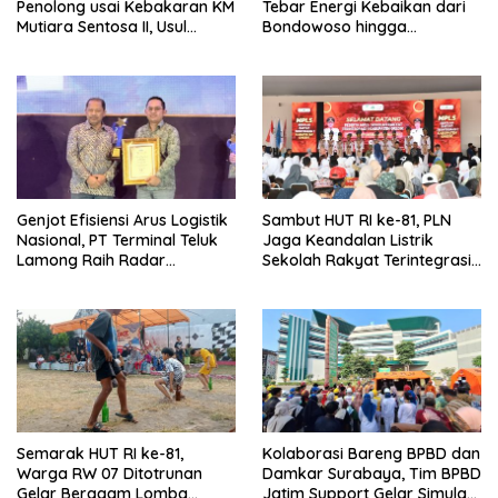
Penolong usai Kebakaran KM
Tebar Energi Kebaikan dari
Mutiara Sentosa II, Usul
Bondowoso hingga
Armada Rescue Diperkuat
Kepulauan Kangean
Genjot Efisiensi Arus Logistik
Sambut HUT RI ke-81, PLN
Nasional, PT Terminal Teluk
Jaga Keandalan Listrik
Lamong Raih Radar
Sekolah Rakyat Terintegrasi 1
Surabaya Awards 2026
Gresik
Semarak HUT RI ke-81,
Kolaborasi Bareng BPBD dan
Warga RW 07 Ditotrunan
Damkar Surabaya, Tim BPBD
Gelar Beragam Lomba
Jatim Support Gelar Simulasi