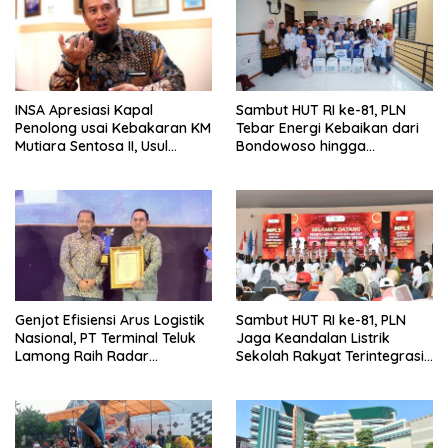
INSA Apresiasi Kapal
Sambut HUT RI ke-81, PLN
Penolong usai Kebakaran KM
Tebar Energi Kebaikan dari
Mutiara Sentosa II, Usul
Bondowoso hingga
Armada Rescue Diperkuat
Kepulauan Kangean
Genjot Efisiensi Arus Logistik
Sambut HUT RI ke-81, PLN
Nasional, PT Terminal Teluk
Jaga Keandalan Listrik
Lamong Raih Radar
Sekolah Rakyat Terintegrasi 1
Surabaya Awards 2026
Gresik