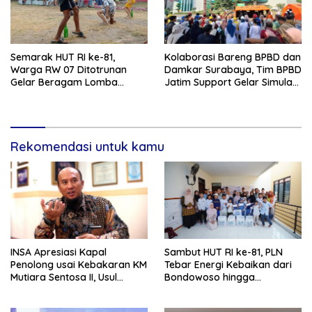
Semarak HUT RI ke-81,
Kolaborasi Bareng BPBD dan
Warga RW 07 Ditotrunan
Damkar Surabaya, Tim BPBD
Gelar Beragam Lomba
Jatim Support Gelar Simulasi
Tradisional.
Gempa Bumi dan Kebakaran
di RSUD Dr Soetomo
Rekomendasi untuk kamu
INSA Apresiasi Kapal
Sambut HUT RI ke-81, PLN
Penolong usai Kebakaran KM
Tebar Energi Kebaikan dari
Mutiara Sentosa II, Usul
Bondowoso hingga
Armada Rescue Diperkuat
Kepulauan Kangean