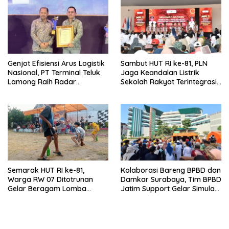
Genjot Efisiensi Arus Logistik
Sambut HUT RI ke-81, PLN
Nasional, PT Terminal Teluk
Jaga Keandalan Listrik
Lamong Raih Radar
Sekolah Rakyat Terintegrasi 1
Surabaya Awards 2026
Gresik
Semarak HUT RI ke-81,
Kolaborasi Bareng BPBD dan
Warga RW 07 Ditotrunan
Damkar Surabaya, Tim BPBD
Gelar Beragam Lomba
Jatim Support Gelar Simulasi
Tradisional.
Gempa Bumi dan Kebakaran
di RSUD Dr Soetomo