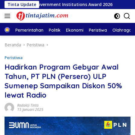
Langsung
lar Government Institutions Award 2026
Tinta Update
INSA Apresias
ke
konten
Home
Pemerintahan
Politik
Ekonomi
Peristiwa
Olahraga
Beranda
Peristiwa
Peristiwa
Hadirkan Program Gebyar Awal
Tahun, PT PLN (Persero) ULP
Sumenep Sampaikan Diskon 50%
lewat Radio
Redaksi Tinta
15 Januari 2025