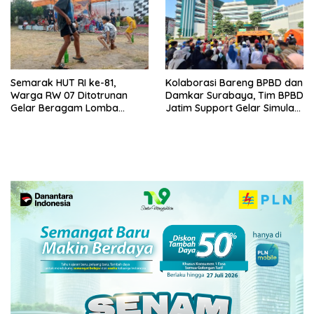
Semarak HUT RI ke-81,
Kolaborasi Bareng BPBD dan
Warga RW 07 Ditotrunan
Damkar Surabaya, Tim BPBD
Gelar Beragam Lomba
Jatim Support Gelar Simulasi
Tradisional.
Gempa Bumi dan Kebakaran
di RSUD Dr Soetomo