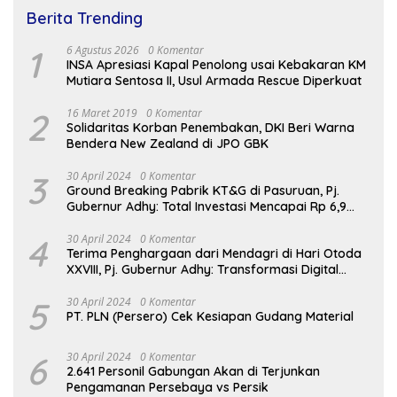
Berita Trending
1
6 Agustus 2026
0 Komentar
INSA Apresiasi Kapal Penolong usai Kebakaran KM
Mutiara Sentosa II, Usul Armada Rescue Diperkuat
2
16 Maret 2019
0 Komentar
Solidaritas Korban Penembakan, DKI Beri Warna
Bendera New Zealand di JPO GBK
3
30 April 2024
0 Komentar
Ground Breaking Pabrik KT&G di Pasuruan, Pj.
Gubernur Adhy: Total Investasi Mencapai Rp 6,9
Trilliun dan Serap Ribuan Tenaga Kerja
4
30 April 2024
0 Komentar
Terima Penghargaan dari Mendagri di Hari Otoda
XXVIII, Pj. Gubernur Adhy: Transformasi Digital
dalam Reformasi Birokrasi Jadi Kunci
Keberhasilan Jatim
5
30 April 2024
0 Komentar
PT. PLN (Persero) Cek Kesiapan Gudang Material
6
30 April 2024
0 Komentar
2.641 Personil Gabungan Akan di Terjunkan
Pengamanan Persebaya vs Persik