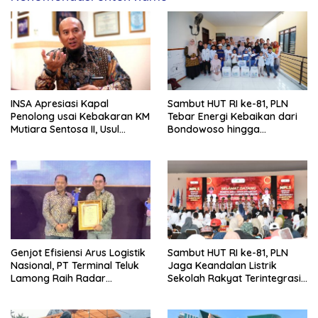
INSA Apresiasi Kapal
Sambut HUT RI ke-81, PLN
Penolong usai Kebakaran KM
Tebar Energi Kebaikan dari
Mutiara Sentosa II, Usul
Bondowoso hingga
Armada Rescue Diperkuat
Kepulauan Kangean
Genjot Efisiensi Arus Logistik
Sambut HUT RI ke-81, PLN
Nasional, PT Terminal Teluk
Jaga Keandalan Listrik
Lamong Raih Radar
Sekolah Rakyat Terintegrasi 1
Surabaya Awards 2026
Gresik