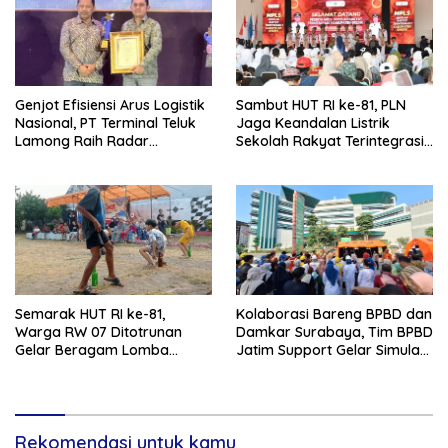
Genjot Efisiensi Arus Logistik
Sambut HUT RI ke-81, PLN
Nasional, PT Terminal Teluk
Jaga Keandalan Listrik
Lamong Raih Radar
Sekolah Rakyat Terintegrasi 1
Surabaya Awards 2026
Gresik
Semarak HUT RI ke-81,
Kolaborasi Bareng BPBD dan
Warga RW 07 Ditotrunan
Damkar Surabaya, Tim BPBD
Gelar Beragam Lomba
Jatim Support Gelar Simulasi
Tradisional.
Gempa Bumi dan Kebakaran
di RSUD Dr Soetomo
Rekomendasi untuk kamu