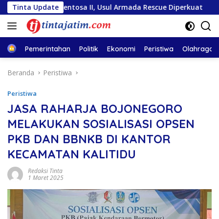
Langsung
utiara Sentosa II, Usul Armada Rescue Diperkuat
Tinta Update
Sambu
ke
konten
Home
Pemerintahan
Politik
Ekonomi
Peristiwa
Olahraga
Beranda
Peristiwa
Peristiwa
JASA RAHARJA BOJONEGORO
MELAKUKAN SOSIALISASI OPSEN
PKB DAN BBNKB DI KANTOR
KECAMATAN KALITIDU
Redaksi Tinta
1 Maret 2025