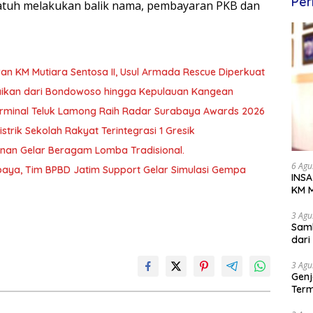
Per
atuh melakukan balik nama, pembayaran PKB dan
an KM Mutiara Sentosa II, Usul Armada Rescue Diperkuat
baikan dari Bondowoso hingga Kepulauan Kangean
T Terminal Teluk Lamong Raih Radar Surabaya Awards 2026
trik Sekolah Rakyat Terintegrasi 1 Gresik
unan Gelar Beragam Lomba Tradisional.
6 Agu
aya, Tim BPBD Jatim Support Gelar Simulasi Gempa
INSA
KM M
Dipe
3 Agu
Samb
dar
3 Agu
Genj
Term
Awa