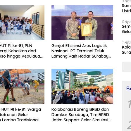
3 Agu
Samb
List
3 Agu
Sema
Gela
1 Agu
UT RI ke-81, PLN
Genjot Efisiensi Arus Logistik
Kol
ergi Kebaikan dari
Nasional, PT Terminal Teluk
Sura
so hingga Kepulauan
Lamong Raih Radar Surabaya
Simu
Awards 2026
Dr 
B
1
HUT RI ke-81, Warga
Kolaborasi Bareng BPBD dan
totrunan Gelar
Damkar Surabaya, Tim BPBD
Lomba Tradisional.
Jatim Support Gelar Simulasi
Gempa Bumi dan Kebakaran di
RSUD Dr Soetomo