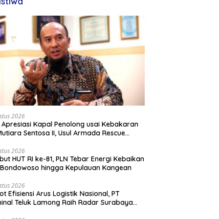
istiwa
stus 2026
 Apresiasi Kapal Penolong usai Kebakaran
utiara Sentosa II, Usul Armada Rescue
rkuat
stus 2026
ut HUT RI ke-81, PLN Tebar Energi Kebaikan
i Bondowoso hingga Kepulauan Kangean
stus 2026
ot Efisiensi Arus Logistik Nasional, PT
inal Teluk Lamong Raih Radar Surabaya
rds 2026