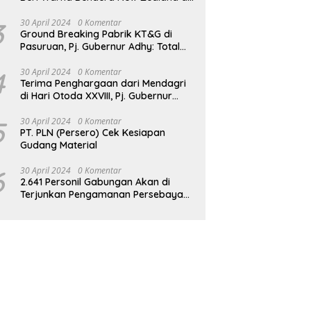
JPO GBK
3
30 April 2024
0 Komentar
Ground Breaking Pabrik KT&G di
Pasuruan, Pj. Gubernur Adhy: Total
Investasi Mencapai Rp 6,9 Trilliun dan
Serap Ribuan Tenaga Kerja
4
30 April 2024
0 Komentar
Terima Penghargaan dari Mendagri
di Hari Otoda XXVIII, Pj. Gubernur
Adhy: Transformasi Digital dalam
Reformasi Birokrasi Jadi Kunci
5
30 April 2024
0 Komentar
PT. PLN (Persero) Cek Kesiapan
Keberhasilan Jatim
Gudang Material
6
30 April 2024
0 Komentar
2.641 Personil Gabungan Akan di
Terjunkan Pengamanan Persebaya
vs Persik