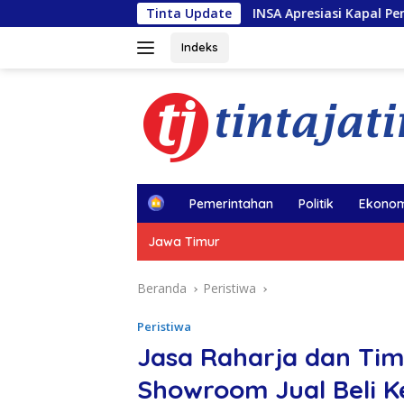
Langsung
INSA Apresiasi Kapal Penolong usai Kebakar
Tinta Update
ke
konten
Indeks
H
Pemerintahan
Politik
Ekonom
o
m
Jawa Timur
e
Beranda
Peristiwa
Peristiwa
Jasa Raharja dan Ti
Showroom Jual Beli 