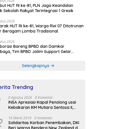
stus 2026
ut HUT RI ke-81, PLN Jaga Keandalan
rik Sekolah Rakyat Terintegrasi 1 Gresik
stus 2026
rak HUT RI ke-81, Warga RW 07 Ditotrunan
r Beragam Lomba Tradisional.
stus 2026
aborasi Bareng BPBD dan Damkar
baya, Tim BPBD Jatim Support Gelar
lasi Gempa Bumi dan Kebakaran di RSUD
Soetomo
Selengkapnya
erita Trending
6 Agustus 2026
0 Komentar
INSA Apresiasi Kapal Penolong usai
Kebakaran KM Mutiara Sentosa II,
Usul Armada Rescue Diperkuat
2
16 Maret 2019
0 Komentar
Solidaritas Korban Penembakan, DKI
Beri Warna Bendera New Zealand di