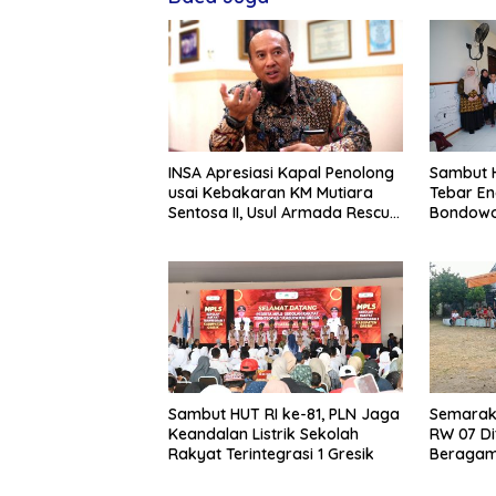
INSA Apresiasi Kapal Penolong
Sambut H
usai Kebakaran KM Mutiara
Tebar En
Sentosa II, Usul Armada Rescue
Bondowo
Diperkuat
Kangean
Sambut HUT RI ke-81, PLN Jaga
Semarak 
Keandalan Listrik Sekolah
RW 07 Di
Rakyat Terintegrasi 1 Gresik
Beragam 