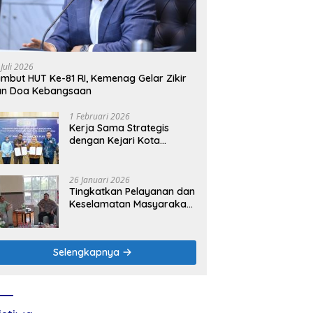
 Juli 2026
mbut HUT Ke-81 RI, Kemenag Gelar Zikir
an Doa Kebangsaan
1 Februari 2026
Kerja Sama Strategis
dengan Kejari Kota
Mojokerto, PLN Icon Plus
Perkuat Peran Digital and
Green Enabler di Jawa
26 Januari 2026
Timur
Tingkatkan Pelayanan dan
Keselamatan Masyarakat,
PLN UP3 Mojokerto
Perkuat Sinergi dengan
Polres Nganjuk
Selengkapnya