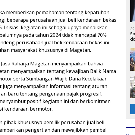
gka memberikan pemahaman tentang kepatuhan
i beberapa perusahaan jual beli kendaraan bekas
. Inisiasi kegiatan ini sebagai upaya menaikkan
29
Sa
belumnya pada tahun 2024 tidak mencapai 70%.
d
ndeng perusahaan jual beli kendaraan bekas ini
han masyarakat khususnya di Magetan.
b Jasa Raharja Magetan menyampaikan bahwa
etan menyampaikan tentang kewajiban Balik Nama
motor serta Sumbangan Wajib Dana Kecelakaan
at juga menyampaikan informasi tentang aturan
ran baru tentang pengenaan pajak progresif.
menyambut positif kegiatan ini dan berkomitmen
rasi kendaraan bermotor.
h pihak khususnya pemilik perusahan jual beli
memberikan pengertian dan mewajibkan pembeli