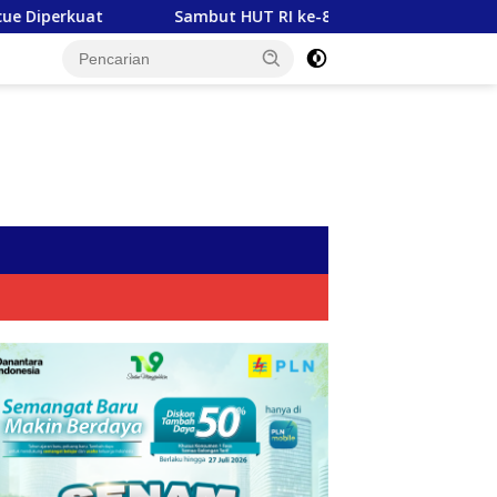
Sambut HUT RI ke-81, PLN Tebar Energi Kebaikan dari Bond