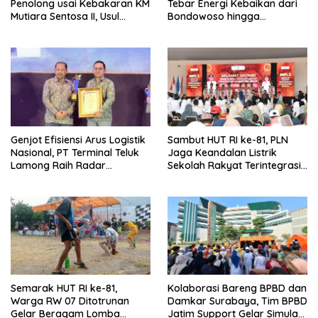
Penolong usai Kebakaran KM
Tebar Energi Kebaikan dari
Mutiara Sentosa II, Usul
Bondowoso hingga
Armada Rescue Diperkuat
Kepulauan Kangean
Genjot Efisiensi Arus Logistik
Sambut HUT RI ke-81, PLN
Nasional, PT Terminal Teluk
Jaga Keandalan Listrik
Lamong Raih Radar
Sekolah Rakyat Terintegrasi 1
Surabaya Awards 2026
Gresik
Semarak HUT RI ke-81,
Kolaborasi Bareng BPBD dan
Warga RW 07 Ditotrunan
Damkar Surabaya, Tim BPBD
Gelar Beragam Lomba
Jatim Support Gelar Simulasi