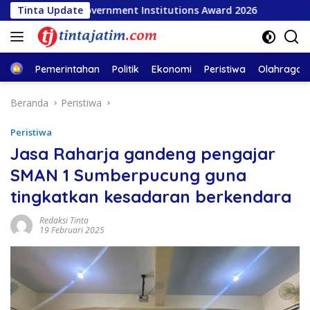
Langsung
opular Government Institutions Award 2026
Tinta Update
INSA Apres
ke
konten
Home
Pemerintahan
Politik
Ekonomi
Peristiwa
Olahraga
Beranda
Peristiwa
Peristiwa
Jasa Raharja gandeng pengajar
SMAN 1 Sumberpucung guna
tingkatkan kesadaran berkendara
Redaksi Tinta
19 Februari 2025