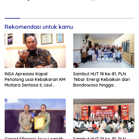
Tradisional.
Gempa Bumi dan Kebakaran
di RSUD Dr Soetomo
Rekomendasi untuk kamu
INSA Apresiasi Kapal
Sambut HUT RI ke-81, PLN
Penolong usai Kebakaran KM
Tebar Energi Kebaikan dari
Mutiara Sentosa II, Usul
Bondowoso hingga
Armada Rescue Diperkuat
Kepulauan Kangean