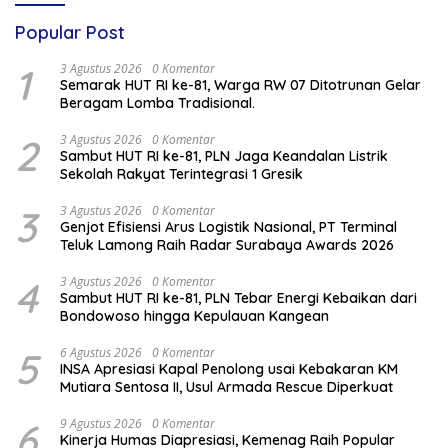
Popular Post
1
3 Agustus 2026
0 Komentar
Semarak HUT RI ke-81, Warga RW 07 Ditotrunan Gelar
Beragam Lomba Tradisional.
2
3 Agustus 2026
0 Komentar
Sambut HUT RI ke-81, PLN Jaga Keandalan Listrik
Sekolah Rakyat Terintegrasi 1 Gresik
3
3 Agustus 2026
0 Komentar
Genjot Efisiensi Arus Logistik Nasional, PT Terminal
Teluk Lamong Raih Radar Surabaya Awards 2026
4
3 Agustus 2026
0 Komentar
Sambut HUT RI ke-81, PLN Tebar Energi Kebaikan dari
Bondowoso hingga Kepulauan Kangean
5
6 Agustus 2026
0 Komentar
INSA Apresiasi Kapal Penolong usai Kebakaran KM
Mutiara Sentosa II, Usul Armada Rescue Diperkuat
6
9 Agustus 2026
0 Komentar
Kinerja Humas Diapresiasi, Kemenag Raih Popular