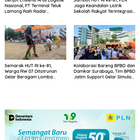
Genjot Efisiensi Arus Logistik
Sambut HUT RI ke-81, PLN
Nasional, PT Terminal Teluk
Jaga Keandalan Listrik
Lamong Raih Radar
Sekolah Rakyat Terintegrasi 1
Surabaya Awards 2026
Gresik
Semarak HUT RI ke-81,
Kolaborasi Bareng BPBD dan
Warga RW 07 Ditotrunan
Damkar Surabaya, Tim BPBD
Gelar Beragam Lomba
Jatim Support Gelar Simulasi
Tradisional.
Gempa Bumi dan Kebakaran
di RSUD Dr Soetomo