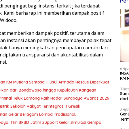
Per
 pengingat bagi instansi terkait jika terdapat
. Kami berharap ini memberikan dampak positif
 Widodo.
pat memberikan dampak positif, terutama dalam
an instansi akan pentingnya membayar pajak tepat
tidak hanya meningkatkan pendapatan daerah dari
nciptakan transparansi dan akuntabilitas dalam
nsi.
6 Agu
INSA
KM M
an KM Mutiara Sentosa II, Usul Armada Rescue Diperkuat
Dipe
3 Agu
baikan dari Bondowoso hingga Kepulauan Kangean
Samb
T Terminal Teluk Lamong Raih Radar Surabaya Awards 2026
dar
trik Sekolah Rakyat Terintegrasi 1 Gresik
3 Agu
Genj
unan Gelar Beragam Lomba Tradisional.
Term
aya, Tim BPBD Jatim Support Gelar Simulasi Gempa
Awa