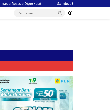
at
Sambut HUT RI ke-81, PLN Tebar Energi Kebaikan d