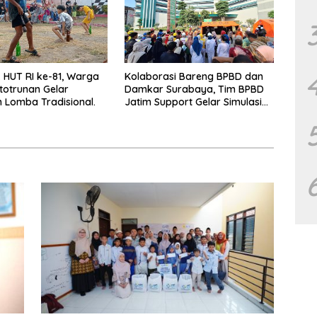
HUT RI ke-81, Warga
Kolaborasi Bareng BPBD dan
totrunan Gelar
Damkar Surabaya, Tim BPBD
Lomba Tradisional.
Jatim Support Gelar Simulasi
Gempa Bumi dan Kebakaran di
RSUD Dr Soetomo