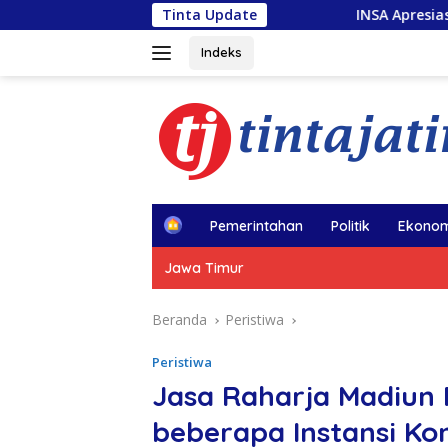
Langsung
Tinta Update
INSA Apresiasi Kapal Penolong usa
ke
konten
Indeks
H
Pemerintahan
Politik
Ekonom
o
m
Jawa Timur
e
Beranda
Peristiwa
Peristiwa
Jasa Raharja Madiun 
beberapa Instansi Ko