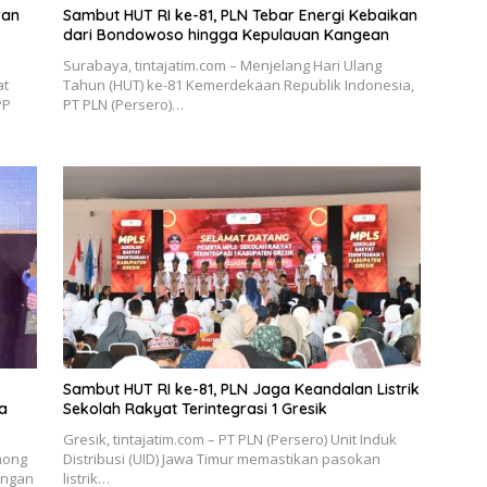
ran
Sambut HUT RI ke-81, PLN Tebar Energi Kebaikan
dari Bondowoso hingga Kepulauan Kangean
Surabaya, tintajatim.com – Menjelang Hari Ulang
at
Tahun (HUT) ke-81 Kemerdekaan Republik Indonesia,
PP
PT PLN (Persero)…
Sambut HUT RI ke-81, PLN Jaga Keandalan Listrik
a
Sekolah Rakyat Terintegrasi 1 Gresik
Gresik, tintajatim.com – PT PLN (Persero) Unit Induk
mong
Distribusi (UID) Jawa Timur memastikan pasokan
engan
listrik…