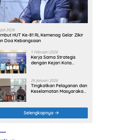
 Juli 2026
mbut HUT Ke-81 RI, Kemenag Gelar Zikir
an Doa Kebangsaan
1 Februari 2026
Kerja Sama Strategis
dengan Kejari Kota
Mojokerto, PLN Icon Plus
Perkuat Peran Digital and
Green Enabler di Jawa
26 Januari 2026
Timur
Tingkatkan Pelayanan dan
Keselamatan Masyarakat,
PLN UP3 Mojokerto
Perkuat Sinergi dengan
Polres Nganjuk
Selengkapnya