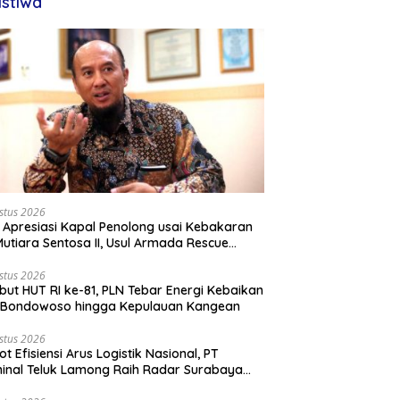
istiwa
stus 2026
 Apresiasi Kapal Penolong usai Kebakaran
utiara Sentosa II, Usul Armada Rescue
rkuat
stus 2026
ut HUT RI ke-81, PLN Tebar Energi Kebaikan
i Bondowoso hingga Kepulauan Kangean
stus 2026
ot Efisiensi Arus Logistik Nasional, PT
inal Teluk Lamong Raih Radar Surabaya
rds 2026