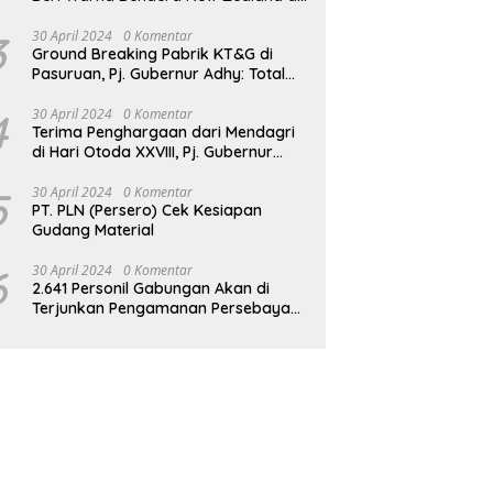
JPO GBK
3
30 April 2024
0 Komentar
Ground Breaking Pabrik KT&G di
Pasuruan, Pj. Gubernur Adhy: Total
Investasi Mencapai Rp 6,9 Trilliun dan
Serap Ribuan Tenaga Kerja
4
30 April 2024
0 Komentar
Terima Penghargaan dari Mendagri
di Hari Otoda XXVIII, Pj. Gubernur
Adhy: Transformasi Digital dalam
Reformasi Birokrasi Jadi Kunci
5
30 April 2024
0 Komentar
PT. PLN (Persero) Cek Kesiapan
Keberhasilan Jatim
Gudang Material
6
30 April 2024
0 Komentar
2.641 Personil Gabungan Akan di
Terjunkan Pengamanan Persebaya
vs Persik