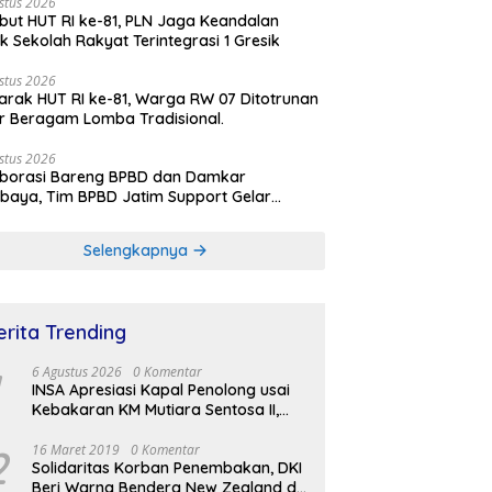
stus 2026
ut HUT RI ke-81, PLN Jaga Keandalan
rik Sekolah Rakyat Terintegrasi 1 Gresik
stus 2026
rak HUT RI ke-81, Warga RW 07 Ditotrunan
r Beragam Lomba Tradisional.
stus 2026
aborasi Bareng BPBD dan Damkar
baya, Tim BPBD Jatim Support Gelar
lasi Gempa Bumi dan Kebakaran di RSUD
Soetomo
Selengkapnya
erita Trending
6 Agustus 2026
0 Komentar
INSA Apresiasi Kapal Penolong usai
Kebakaran KM Mutiara Sentosa II,
Usul Armada Rescue Diperkuat
2
16 Maret 2019
0 Komentar
Solidaritas Korban Penembakan, DKI
Beri Warna Bendera New Zealand di