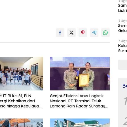
3 Agu
Samb
List
3 Agu
Sema
Gela
1 Agu
Kol
Sura
Simu
Dr 
B
UT RI ke-81, PLN
Genjot Efisiensi Arus Logistik
1
ergi Kebaikan dari
Nasional, PT Terminal Teluk
so hingga Kepulauan
Lamong Raih Radar Surabaya
Awards 2026