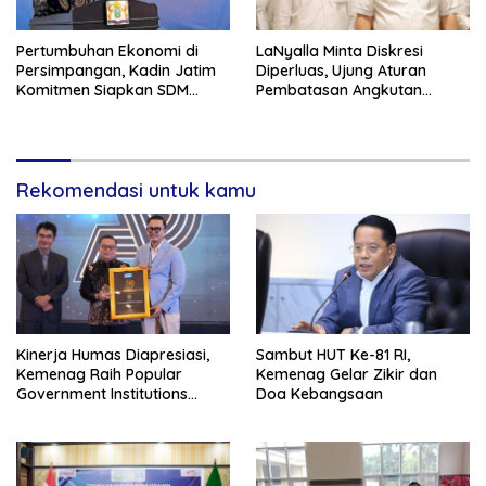
Pertumbuhan Ekonomi di
LaNyalla Minta Diskresi
Persimpangan, Kadin Jatim
Diperluas, Ujung Aturan
Komitmen Siapkan SDM
Pembatasan Angkutan
Unggul dan Berkualitas
Barang
Melalui Vokasi
Rekomendasi untuk kamu
Kinerja Humas Diapresiasi,
Sambut HUT Ke-81 RI,
Kemenag Raih Popular
Kemenag Gelar Zikir dan
Government Institutions
Doa Kebangsaan
Award 2026