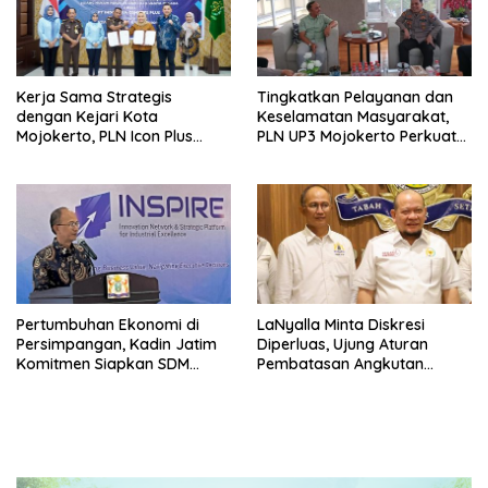
Kerja Sama Strategis
Tingkatkan Pelayanan dan
dengan Kejari Kota
Keselamatan Masyarakat,
Mojokerto, PLN Icon Plus
PLN UP3 Mojokerto Perkuat
Perkuat Peran Digital and
Sinergi dengan Polres
Green Enabler di Jawa Timur
Nganjuk
Pertumbuhan Ekonomi di
LaNyalla Minta Diskresi
Persimpangan, Kadin Jatim
Diperluas, Ujung Aturan
Komitmen Siapkan SDM
Pembatasan Angkutan
Unggul dan Berkualitas
Barang
Melalui Vokasi