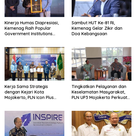
Kinerja Humas Diapresiasi,
Sambut HUT Ke-81 RI,
Kemenag Raih Popular
Kemenag Gelar Zikir dan
Government Institutions
Doa Kebangsaan
Award 2026
Kerja Sama Strategis
Tingkatkan Pelayanan dan
dengan Kejari Kota
Keselamatan Masyarakat,
Mojokerto, PLN Icon Plus
PLN UP3 Mojokerto Perkuat
Perkuat Peran Digital and
Sinergi dengan Polres
Green Enabler di Jawa Timur
Nganjuk