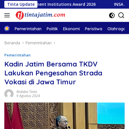
Langsung
overnment Institutions Award 2026
Tinta Update
INSA Apresiasi Kap
ke
konten
Home
Pemerintahan
Politik
Ekonomi
Peristiwa
Olahraga
Beranda
Pemerintahan
Pemerintahan
Kadin Jatim Bersama TKDV
Lakukan Pengesahan Strada
Vokasi di Jawa Timur
Redaksi Tinta
9 Agustus 2024