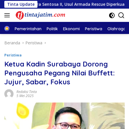
Langsung
 Mutiara Sentosa II, Usul Armada Rescue Diperkuat
Tinta Update
Sam
ke
konten
Home
Pemerintahan
Politik
Ekonomi
Peristiwa
Olahraga
Beranda
Peristiwa
Peristiwa
Ketua Kadin Surabaya Dorong
Pengusaha Pegang Nilai Buffett:
Jujur, Sabar, Fokus
Redaksi Tinta
5 Mei 2025