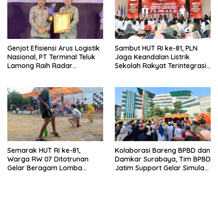
Genjot Efisiensi Arus Logistik
Sambut HUT RI ke-81, PLN
Nasional, PT Terminal Teluk
Jaga Keandalan Listrik
Lamong Raih Radar
Sekolah Rakyat Terintegrasi 1
Surabaya Awards 2026
Gresik
Semarak HUT RI ke-81,
Kolaborasi Bareng BPBD dan
Warga RW 07 Ditotrunan
Damkar Surabaya, Tim BPBD
Gelar Beragam Lomba
Jatim Support Gelar Simulasi
Tradisional.
Gempa Bumi dan Kebakaran
di RSUD Dr Soetomo