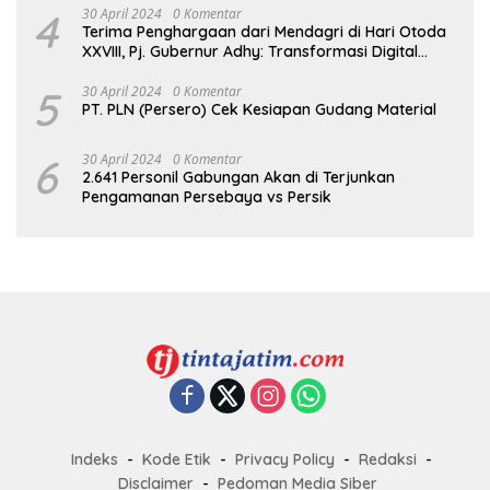
4
30 April 2024
0 Komentar
Terima Penghargaan dari Mendagri di Hari Otoda
XXVIII, Pj. Gubernur Adhy: Transformasi Digital
dalam Reformasi Birokrasi Jadi Kunci
Keberhasilan Jatim
5
30 April 2024
0 Komentar
PT. PLN (Persero) Cek Kesiapan Gudang Material
6
30 April 2024
0 Komentar
2.641 Personil Gabungan Akan di Terjunkan
Pengamanan Persebaya vs Persik
Indeks
Kode Etik
Privacy Policy
Redaksi
Disclaimer
Pedoman Media Siber