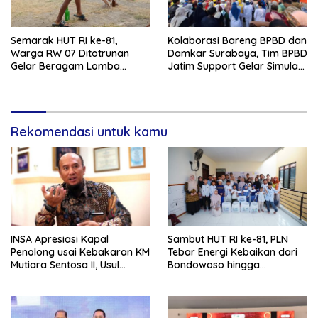
Semarak HUT RI ke-81,
Kolaborasi Bareng BPBD dan
Warga RW 07 Ditotrunan
Damkar Surabaya, Tim BPBD
Gelar Beragam Lomba
Jatim Support Gelar Simulasi
Tradisional.
Gempa Bumi dan Kebakaran
di RSUD Dr Soetomo
Rekomendasi untuk kamu
INSA Apresiasi Kapal
Sambut HUT RI ke-81, PLN
Penolong usai Kebakaran KM
Tebar Energi Kebaikan dari
Mutiara Sentosa II, Usul
Bondowoso hingga
Armada Rescue Diperkuat
Kepulauan Kangean