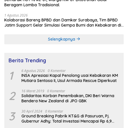
Beragam Lomba Tradisional.
1 Agustus 2026
Kolaborasi Bareng BPBD dan Damkar Surabaya, Tim BPBD
Jatim Support Gelar Simulasi Gempa Bumi dan Kebakaran di
RSUD Dr Soetomo
Selengkapnya
Berita Trending
1
6 Agustus 2026
0 Komentar
INSA Apresiasi Kapal Penolong usai Kebakaran KM
Mutiara Sentosa II, Usul Armada Rescue Diperkuat
2
16 Maret 2019
0 Komentar
Solidaritas Korban Penembakan, DKI Beri Warna
Bendera New Zealand di JPO GBK
3
30 April 2024
0 Komentar
Ground Breaking Pabrik KT&G di Pasuruan, Pj.
Gubernur Adhy: Total Investasi Mencapai Rp 6,9
Trilliun dan Serap Ribuan Tenaga Kerja