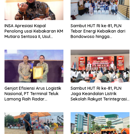
INSA Apresiasi Kapal
Sambut HUT RI ke-81, PLN
Penolong usai Kebakaran KM
Tebar Energi Kebaikan dari
Mutiara Sentosa II, Usul
Bondowoso hingga
Armada Rescue Diperkuat
Kepulauan Kangean
Genjot Efisiensi Arus Logistik
Sambut HUT RI ke-81, PLN
Nasional, PT Terminal Teluk
Jaga Keandalan Listrik
Lamong Raih Radar
Sekolah Rakyat Terintegrasi 1
Surabaya Awards 2026
Gresik