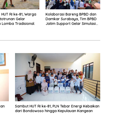
HUT RI ke-81, Warga
Kolaborasi Bareng BPBD dan
totrunan Gelar
Damkar Surabaya, Tim BPBD
Lomba Tradisional.
Jatim Support Gelar Simulasi
Gempa Bumi dan Kebakaran di
RSUD Dr Soetomo
ran
Sambut HUT RI ke-81, PLN Tebar Energi Kebaikan
dari Bondowoso hingga Kepulauan Kangean