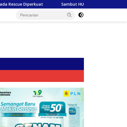
Sambut HUT RI ke-81, PLN Tebar Energi Kebaikan dari Bo