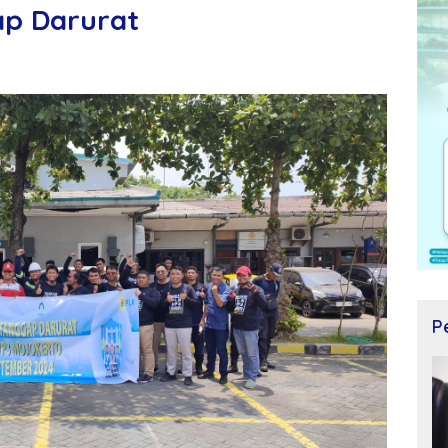
ap Darurat
P