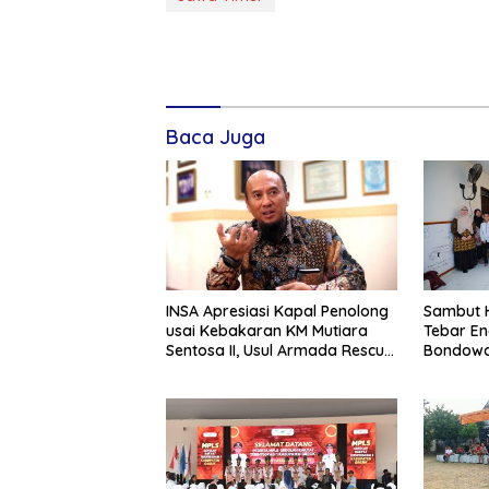
Baca Juga
INSA Apresiasi Kapal Penolong
Sambut H
usai Kebakaran KM Mutiara
Tebar En
Sentosa II, Usul Armada Rescue
Bondowo
Diperkuat
Kangean