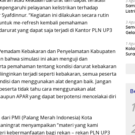
akaran atau keadaan darurat lain dapat teratasi
3 Agu
Samb
mpengaruhi pelayanan kelistrikan terhadap
List
 Syafdinnur. “Kegiatan ini dilakukan secara rutin
t untuk me-refresh kembali pemahaman
3 Agu
Sema
rurat yang dapat saja terjadi di Kantor PLN UP3
Gela
1 Agu
Kol
 Pemadam Kebakaran dan Penyelamatan Kabupaten
Sura
n bahwa simulasi ini akan menguji dan
Simu
Dr 
rta pemahaman tentang kondisi darurat kebakaran
 diinginkan terjadi seperti kebakaran, semua peserta
ndisi dan menggunakan alat dengan baik. Jangan
 peserta tidak tahu cara menggunakan alat
B
upun APAR yang dapat berpotensi mencelakai diri
1
n dari PMI (Palang Merah Indonesia) Kota
aningrat menyampaikan “materi yang kami
eri kebermanfaatan bagi rekan – rekan PLN UP3