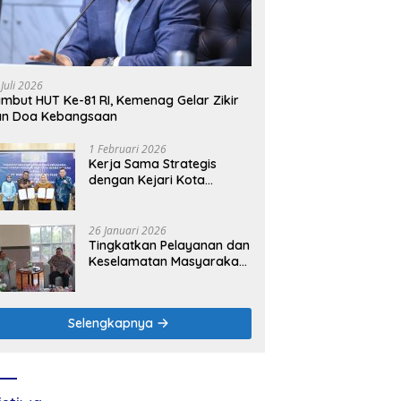
 Juli 2026
mbut HUT Ke-81 RI, Kemenag Gelar Zikir
an Doa Kebangsaan
1 Februari 2026
Kerja Sama Strategis
dengan Kejari Kota
Mojokerto, PLN Icon Plus
Perkuat Peran Digital and
Green Enabler di Jawa
26 Januari 2026
Timur
Tingkatkan Pelayanan dan
Keselamatan Masyarakat,
PLN UP3 Mojokerto
Perkuat Sinergi dengan
Polres Nganjuk
Selengkapnya