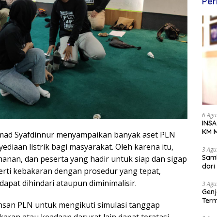
Per
6 Agu
INSA
KM M
ad Syafdinnur menyampaikan banyak aset PLN
Dipe
ediaan listrik bagi masyarakat. Oleh karena itu,
3 Agu
Samb
anan, dan peserta yang hadir untuk siap dan sigap
dar
erti kebakaran dengan prosedur yang tepat,
dapat dihindari ataupun diminimalisir.
3 Agu
Genj
Term
 insan PLN untuk mengikuti simulasi tanggap
Awa