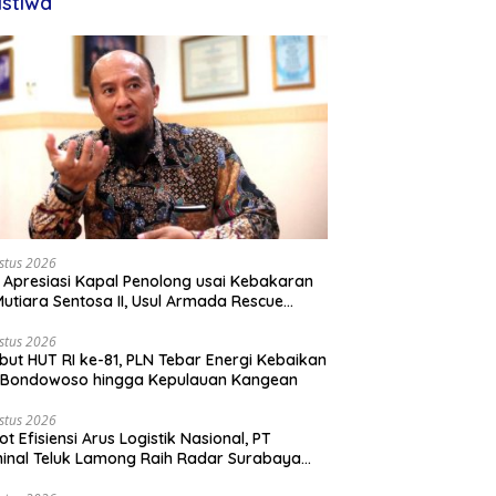
istiwa
stus 2026
 Apresiasi Kapal Penolong usai Kebakaran
utiara Sentosa II, Usul Armada Rescue
rkuat
stus 2026
ut HUT RI ke-81, PLN Tebar Energi Kebaikan
i Bondowoso hingga Kepulauan Kangean
stus 2026
ot Efisiensi Arus Logistik Nasional, PT
inal Teluk Lamong Raih Radar Surabaya
rds 2026