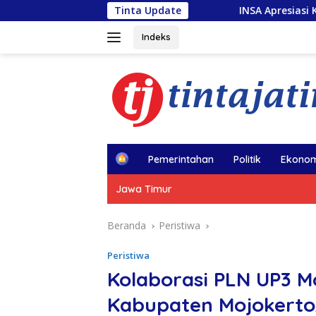
Langsung
INSA Apresiasi Kapal Penolong usai Kebak
Tinta Update
ke
konten
Indeks
H
Pemerintahan
Politik
Ekonom
o
m
Jawa Timur
e
Beranda
Peristiwa
Peristiwa
Kolaborasi PLN UP3 M
Kabupaten Mojokerto,