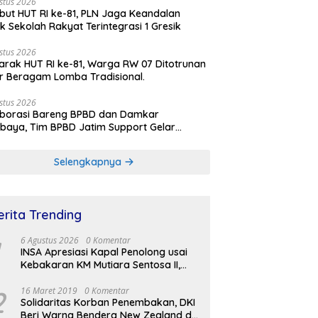
stus 2026
ut HUT RI ke-81, PLN Jaga Keandalan
rik Sekolah Rakyat Terintegrasi 1 Gresik
stus 2026
rak HUT RI ke-81, Warga RW 07 Ditotrunan
r Beragam Lomba Tradisional.
stus 2026
aborasi Bareng BPBD dan Damkar
baya, Tim BPBD Jatim Support Gelar
lasi Gempa Bumi dan Kebakaran di RSUD
Soetomo
Selengkapnya
erita Trending
6 Agustus 2026
0 Komentar
INSA Apresiasi Kapal Penolong usai
Kebakaran KM Mutiara Sentosa II,
Usul Armada Rescue Diperkuat
2
16 Maret 2019
0 Komentar
Solidaritas Korban Penembakan, DKI
Beri Warna Bendera New Zealand di