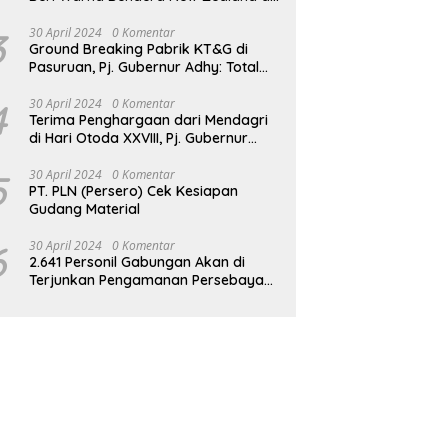
JPO GBK
3
30 April 2024
0 Komentar
Ground Breaking Pabrik KT&G di
Pasuruan, Pj. Gubernur Adhy: Total
Investasi Mencapai Rp 6,9 Trilliun dan
Serap Ribuan Tenaga Kerja
4
30 April 2024
0 Komentar
Terima Penghargaan dari Mendagri
di Hari Otoda XXVIII, Pj. Gubernur
Adhy: Transformasi Digital dalam
Reformasi Birokrasi Jadi Kunci
5
30 April 2024
0 Komentar
PT. PLN (Persero) Cek Kesiapan
Keberhasilan Jatim
Gudang Material
6
30 April 2024
0 Komentar
2.641 Personil Gabungan Akan di
Terjunkan Pengamanan Persebaya
vs Persik