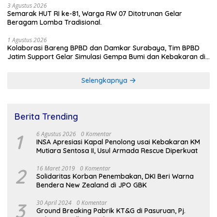
3 Agustus 2026
Semarak HUT RI ke-81, Warga RW 07 Ditotrunan Gelar
Beragam Lomba Tradisional.
1 Agustus 2026
Kolaborasi Bareng BPBD dan Damkar Surabaya, Tim BPBD
Jatim Support Gelar Simulasi Gempa Bumi dan Kebakaran di
RSUD Dr Soetomo
Selengkapnya
Berita Trending
1
6 Agustus 2026
0 Komentar
INSA Apresiasi Kapal Penolong usai Kebakaran KM
Mutiara Sentosa II, Usul Armada Rescue Diperkuat
2
16 Maret 2019
0 Komentar
Solidaritas Korban Penembakan, DKI Beri Warna
Bendera New Zealand di JPO GBK
3
30 April 2024
0 Komentar
Ground Breaking Pabrik KT&G di Pasuruan, Pj.