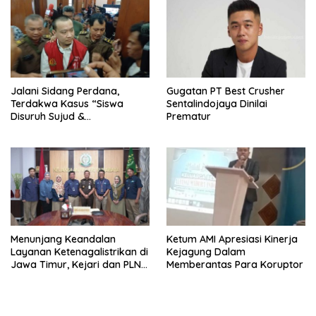
Jalani Sidang Perdana,
Gugatan PT Best Crusher
Terdakwa Kasus “Siswa
Sentalindojaya Dinilai
Disuruh Sujud &
Prematur
Menggonggong” Dijerat UU
Perlindungan Anak
Menunjang Keandalan
Ketum AMI Apresiasi Kinerja
Layanan Ketenagalistrikan di
Kejagung Dalam
Jawa Timur, Kejari dan PLN
Memberantas Para Koruptor
Jalin Kerjasama