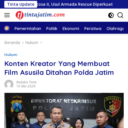
Langsung
 Sentosa II, Usul Armada Rescue Diperkuat
Tinta Update
Sambut HUT
ke
konten
Home
Pemerintahan
Politik
Ekonomi
Peristiwa
Olahraga
Beranda
Hukum
Hukum
Konten Kreator Yang Membuat
Film Asusila Ditahan Polda Jatim
Redaksi Tinta
10 Mei 2024