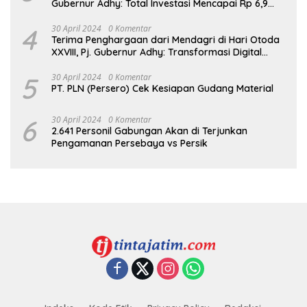
Gubernur Adhy: Total Investasi Mencapai Rp 6,9
Trilliun dan Serap Ribuan Tenaga Kerja
4
30 April 2024
0 Komentar
Terima Penghargaan dari Mendagri di Hari Otoda
XXVIII, Pj. Gubernur Adhy: Transformasi Digital
dalam Reformasi Birokrasi Jadi Kunci
Keberhasilan Jatim
5
30 April 2024
0 Komentar
PT. PLN (Persero) Cek Kesiapan Gudang Material
6
30 April 2024
0 Komentar
2.641 Personil Gabungan Akan di Terjunkan
Pengamanan Persebaya vs Persik