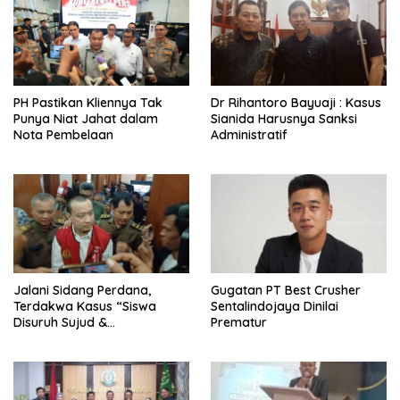
PH Pastikan Kliennya Tak
Dr Rihantoro Bayuaji : Kasus
Punya Niat Jahat dalam
Sianida Harusnya Sanksi
Nota Pembelaan
Administratif
Jalani Sidang Perdana,
Gugatan PT Best Crusher
Terdakwa Kasus “Siswa
Sentalindojaya Dinilai
Disuruh Sujud &
Prematur
Menggonggong” Dijerat UU
Perlindungan Anak