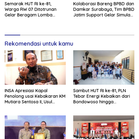
Semarak HUT RI ke-81,
Kolaborasi Bareng BPBD dan
Warga RW 07 Ditotrunan
Damkar Surabaya, Tim BPBD
Gelar Beragam Lomba
Jatim Support Gelar Simulasi
Tradisional.
Gempa Bumi dan Kebakaran
di RSUD Dr Soetomo
Rekomendasi untuk kamu
INSA Apresiasi Kapal
Sambut HUT RI ke-81, PLN
Penolong usai Kebakaran KM
Tebar Energi Kebaikan dari
Mutiara Sentosa II, Usul
Bondowoso hingga
Armada Rescue Diperkuat
Kepulauan Kangean