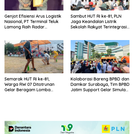
Genjot Efisiensi Arus Logistik
Sambut HUT RI ke-81, PLN
Nasional, PT Terminal Teluk
Jaga Keandalan Listrik
Lamong Raih Radar
Sekolah Rakyat Terintegrasi 1
Surabaya Awards 2026
Gresik
Semarak HUT RI ke-81,
Kolaborasi Bareng BPBD dan
Warga RW 07 Ditotrunan
Damkar Surabaya, Tim BPBD
Gelar Beragam Lomba
Jatim Support Gelar Simulasi
Tradisional.
Gempa Bumi dan Kebakaran
di RSUD Dr Soetomo