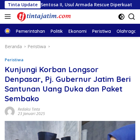
Langsung
tiara Sentosa II, Usul Armada Rescue Diperkuat
Tinta Update
Sambu
ke
konten
Home
Pemerintahan
Politik
Ekonomi
Peristiwa
Olahraga
Beranda
Peristiwa
Peristiwa
Kunjungi Korban Longsor
Denpasar, Pj. Gubernur Jatim Beri
Santunan Uang Duka dan Paket
Sembako
Redaksi Tinta
23 Januari 2025