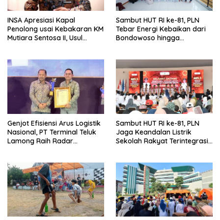
INSA Apresiasi Kapal
Sambut HUT RI ke-81, PLN
Penolong usai Kebakaran KM
Tebar Energi Kebaikan dari
Mutiara Sentosa II, Usul
Bondowoso hingga
Armada Rescue Diperkuat
Kepulauan Kangean
Genjot Efisiensi Arus Logistik
Sambut HUT RI ke-81, PLN
Nasional, PT Terminal Teluk
Jaga Keandalan Listrik
Lamong Raih Radar
Sekolah Rakyat Terintegrasi 1
Surabaya Awards 2026
Gresik