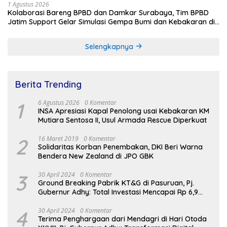
1 Agustus 2026
Kolaborasi Bareng BPBD dan Damkar Surabaya, Tim BPBD
Jatim Support Gelar Simulasi Gempa Bumi dan Kebakaran di
RSUD Dr Soetomo
Selengkapnya
Berita Trending
1
6 Agustus 2026
0 Komentar
INSA Apresiasi Kapal Penolong usai Kebakaran KM
Mutiara Sentosa II, Usul Armada Rescue Diperkuat
2
16 Maret 2019
0 Komentar
Solidaritas Korban Penembakan, DKI Beri Warna
Bendera New Zealand di JPO GBK
3
30 April 2024
0 Komentar
Ground Breaking Pabrik KT&G di Pasuruan, Pj.
Gubernur Adhy: Total Investasi Mencapai Rp 6,9
Trilliun dan Serap Ribuan Tenaga Kerja
4
30 April 2024
0 Komentar
Terima Penghargaan dari Mendagri di Hari Otoda