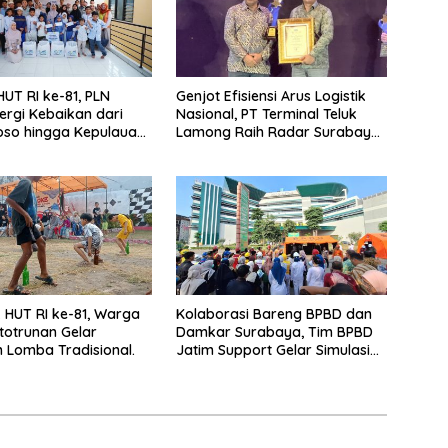
UT RI ke-81, PLN
Genjot Efisiensi Arus Logistik
ergi Kebaikan dari
Nasional, PT Terminal Teluk
so hingga Kepulauan
Lamong Raih Radar Surabaya
Awards 2026
HUT RI ke-81, Warga
Kolaborasi Bareng BPBD dan
totrunan Gelar
Damkar Surabaya, Tim BPBD
Lomba Tradisional.
Jatim Support Gelar Simulasi
Gempa Bumi dan Kebakaran di
RSUD Dr Soetomo