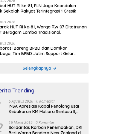
stus 2026
ut HUT RI ke-81, PLN Jaga Keandalan
rik Sekolah Rakyat Terintegrasi 1 Gresik
stus 2026
rak HUT RI ke-81, Warga RW 07 Ditotrunan
r Beragam Lomba Tradisional.
stus 2026
aborasi Bareng BPBD dan Damkar
baya, Tim BPBD Jatim Support Gelar
lasi Gempa Bumi dan Kebakaran di RSUD
Soetomo
Selengkapnya
erita Trending
6 Agustus 2026
0 Komentar
INSA Apresiasi Kapal Penolong usai
Kebakaran KM Mutiara Sentosa II,
Usul Armada Rescue Diperkuat
2
16 Maret 2019
0 Komentar
Solidaritas Korban Penembakan, DKI
Beri Warna Bendera New Zealand di