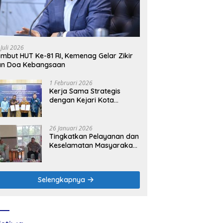
 Juli 2026
mbut HUT Ke-81 RI, Kemenag Gelar Zikir
an Doa Kebangsaan
1 Februari 2026
Kerja Sama Strategis
dengan Kejari Kota
Mojokerto, PLN Icon Plus
Perkuat Peran Digital and
Green Enabler di Jawa
26 Januari 2026
Timur
Tingkatkan Pelayanan dan
Keselamatan Masyarakat,
PLN UP3 Mojokerto
Perkuat Sinergi dengan
Polres Nganjuk
Selengkapnya