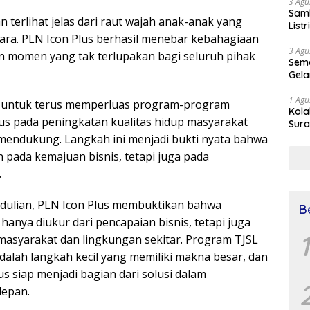
3 Agu
Samb
erlihat jelas dari raut wajah anak-anak yang
List
cara. PLN Icon Plus berhasil menebar kebahagiaan
3 Agu
 momen yang tak terlupakan bagi seluruh pihak
Sema
Gela
1 Agu
a untuk terus memperluas program-program
Kol
us pada peningkatan kualitas hidup masyarakat
Sura
Simu
mendukung. Langkah ini menjadi bukti nyata bahwa
Dr 
 pada kemajuan bisnis, tetapi juga pada
.
dulian, PLN Icon Plus membuktikan bahwa
B
anya diukur dari pencapaian bisnis, tetapi juga
1
asyarakat dan lingkungan sekitar. Program TJSL
adalah langkah kecil yang memiliki makna besar, dan
s siap menjadi bagian dari solusi dalam
depan.