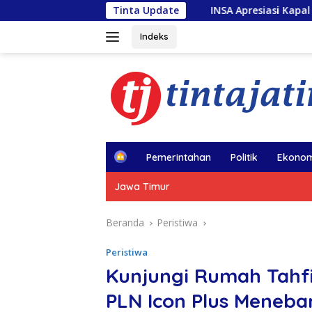
Langsung
INSA Apresiasi Kapal Penolong usai Kebakar
Tinta Update
ke
konten
Indeks
H
Pemerintahan
Politik
Ekonom
o
m
Jawa Timur
e
Beranda
Peristiwa
Peristiwa
Kunjungi Rumah Tahfi
PLN Icon Plus Meneb