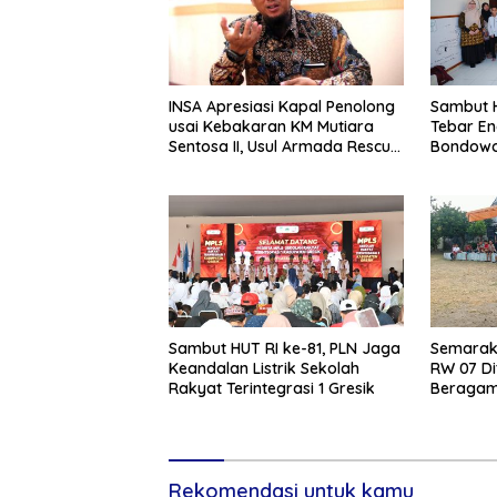
INSA Apresiasi Kapal Penolong
Sambut H
usai Kebakaran KM Mutiara
Tebar En
Sentosa II, Usul Armada Rescue
Bondowo
Diperkuat
Kangean
Sambut HUT RI ke-81, PLN Jaga
Semarak 
Keandalan Listrik Sekolah
RW 07 Di
Rakyat Terintegrasi 1 Gresik
Beragam 
Rekomendasi untuk kamu