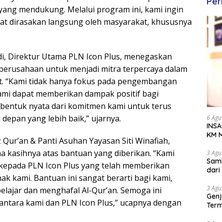
Per
yang mendukung. Melalui program ini, kami ingin
at dirasakan langsung oleh masyarakat, khususnya
di, Direktur Utama PLN Icon Plus, menegaskan
 perusahaan untuk menjadi mitra terpercaya dalam
. “Kami tidak hanya fokus pada pengembangan
ami dapat memberikan dampak positif bagi
h bentuk nyata dari komitmen kami untuk terus
epan yang lebih baik,” ujarnya.
6 Agu
INSA
KM M
Qur’an & Panti Asuhan Yayasan Siti Winafiah,
Dipe
 kasihnya atas bantuan yang diberikan. “Kami
3 Agu
Samb
 kepada PLN Icon Plus yang telah memberikan
dar
k kami. Bantuan ini sangat berarti bagi kami,
3 Agu
lajar dan menghafal Al-Qur’an. Semoga ini
Genj
antara kami dan PLN Icon Plus,” ucapnya dengan
Term
Awa