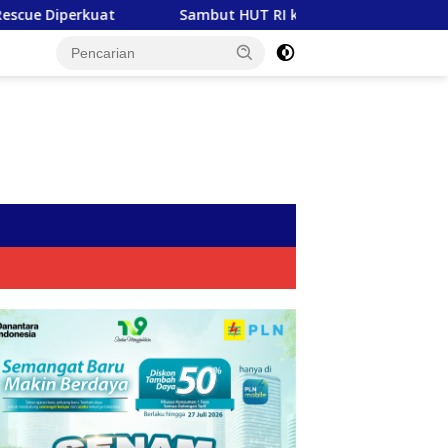
Sambut HUT RI ke-81, PLN Tebar Energi Kebaikan dari Bondo