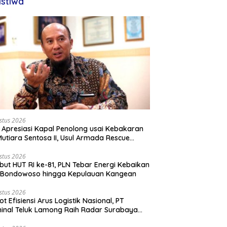
istiwa
stus 2026
 Apresiasi Kapal Penolong usai Kebakaran
utiara Sentosa II, Usul Armada Rescue
rkuat
stus 2026
ut HUT RI ke-81, PLN Tebar Energi Kebaikan
i Bondowoso hingga Kepulauan Kangean
stus 2026
ot Efisiensi Arus Logistik Nasional, PT
inal Teluk Lamong Raih Radar Surabaya
rds 2026