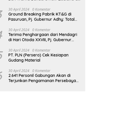
JPO GBK
3
30 April 2024
0 Komentar
Ground Breaking Pabrik KT&G di
Pasuruan, Pj. Gubernur Adhy: Total
Investasi Mencapai Rp 6,9 Trilliun dan
Serap Ribuan Tenaga Kerja
4
30 April 2024
0 Komentar
Terima Penghargaan dari Mendagri
di Hari Otoda XXVIII, Pj. Gubernur
Adhy: Transformasi Digital dalam
Reformasi Birokrasi Jadi Kunci
5
30 April 2024
0 Komentar
PT. PLN (Persero) Cek Kesiapan
Keberhasilan Jatim
Gudang Material
6
30 April 2024
0 Komentar
2.641 Personil Gabungan Akan di
Terjunkan Pengamanan Persebaya
vs Persik