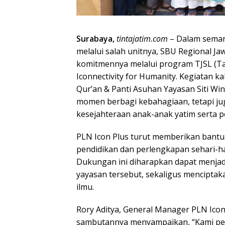
Surabaya,
tintajatim.com
– Dalam seman
melalui salah unitnya, SBU Regional 
komitmennya melalui program TJSL (T
Iconnectivity for Humanity. Kegiatan k
Qur’an & Panti Asuhan Yayasan Siti Wina
momen berbagi kebahagiaan, tetapi j
kesejahteraan anak-anak yatim serta p
PLN Icon Plus turut memberikan bant
pendidikan dan perlengkapan sehari-ha
Dukungan ini diharapkan dapat menjad
yayasan tersebut, sekaligus mencipta
ilmu.
Rory Aditya, General Manager PLN Icon
sambutannya menyampaikan, “Kami pe