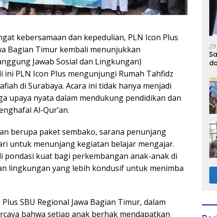
gat kebersamaan dan kepedulian, PLN Icon Plus
29
Jawa Bagian Timur kembali menunjukkan
Sa
anggung Jawab Sosial dan Lingkungan)
d
ali ini PLN Icon Plus mengunjungi Rumah Tahfidz
fiah di Surabaya. Acara ini tidak hanya menjadi
uga upaya nyata dalam mendukung pendidikan dan
enghafal Al-Qur’an.
uan berupa paket sembako, sarana penunjang
ri untuk menunjang kegiatan belajar mengajar.
i pondasi kuat bagi perkembangan anak-anak di
kan lingkungan yang lebih kondusif untuk menimba
 Plus SBU Regional Jawa Bagian Timur, dalam
rcaya bahwa setiap anak berhak mendapatkan