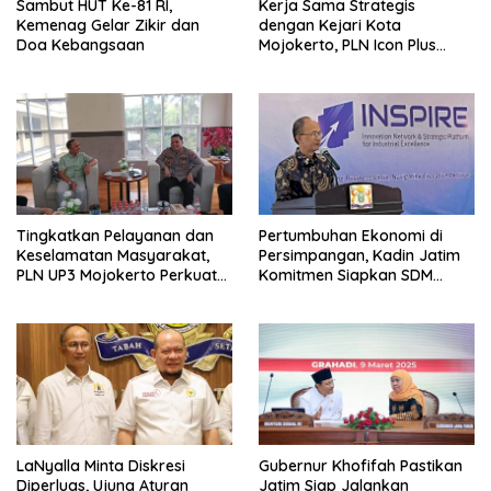
Sambut HUT Ke-81 RI,
Kerja Sama Strategis
Kemenag Gelar Zikir dan
dengan Kejari Kota
Doa Kebangsaan
Mojokerto, PLN Icon Plus
Perkuat Peran Digital and
Green Enabler di Jawa Timur
Tingkatkan Pelayanan dan
Pertumbuhan Ekonomi di
Keselamatan Masyarakat,
Persimpangan, Kadin Jatim
PLN UP3 Mojokerto Perkuat
Komitmen Siapkan SDM
Sinergi dengan Polres
Unggul dan Berkualitas
Nganjuk
Melalui Vokasi
LaNyalla Minta Diskresi
Gubernur Khofifah Pastikan
Diperluas, Ujung Aturan
Jatim Siap Jalankan