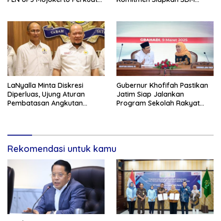
Sinergi dengan Polres
Unggul dan Berkualitas
Nganjuk
Melalui Vokasi
LaNyalla Minta Diskresi
Gubernur Khofifah Pastikan
Diperluas, Ujung Aturan
Jatim Siap Jalankan
Pembatasan Angkutan
Program Sekolah Rakyat
Barang
dan DTSEN
Rekomendasi untuk kamu