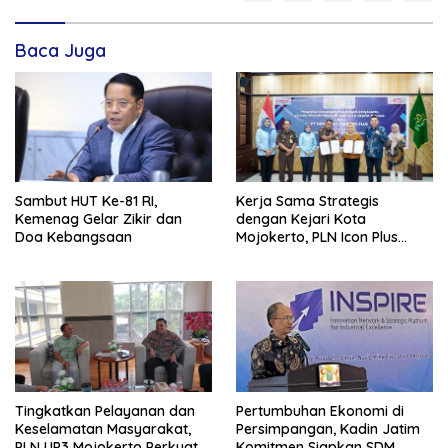
Baca Juga
Sambut HUT Ke-81 RI,
Kerja Sama Strategis
Kemenag Gelar Zikir dan
dengan Kejari Kota
Doa Kebangsaan
Mojokerto, PLN Icon Plus
Perkuat Peran Digital and
Green Enabler di Jawa Timur
Tingkatkan Pelayanan dan
Pertumbuhan Ekonomi di
Keselamatan Masyarakat,
Persimpangan, Kadin Jatim
PLN UP3 Mojokerto Perkuat
Komitmen Siapkan SDM