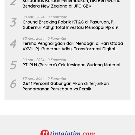
2
Solidaritas Korban Penembakan, DKI Beri Warna
Bendera New Zealand di JPO GBK
3
30 April 2024
0 Komentar
Ground Breaking Pabrik KT&G di Pasuruan, Pj.
Gubernur Adhy: Total Investasi Mencapai Rp 6,9
Trilliun dan Serap Ribuan Tenaga Kerja
4
30 April 2024
0 Komentar
Terima Penghargaan dari Mendagri di Hari Otoda
XXVIII, Pj. Gubernur Adhy: Transformasi Digital
dalam Reformasi Birokrasi Jadi Kunci
Keberhasilan Jatim
5
30 April 2024
0 Komentar
PT. PLN (Persero) Cek Kesiapan Gudang Material
6
30 April 2024
0 Komentar
2.641 Personil Gabungan Akan di Terjunkan
Pengamanan Persebaya vs Persik