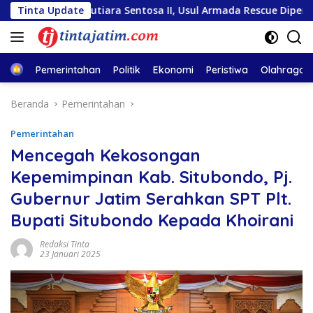
Langsung
an KM Mutiara Sentosa II, Usul Armada Rescue Diperkuat
Tinta Update
ke
konten
Home
Pemerintahan
Politik
Ekonomi
Peristiwa
Olahraga
Beranda
Pemerintahan
Pemerintahan
Mencegah Kekosongan
Kepemimpinan Kab. Situbondo, Pj.
Gubernur Jatim Serahkan SPT Plt.
Bupati Situbondo Kepada Khoirani
Redaksi Tinta
23 Januari 2025