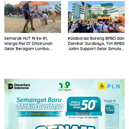
Semarak HUT RI ke-81,
Kolaborasi Bareng BPBD dan
Warga RW 07 Ditotrunan
Damkar Surabaya, Tim BPBD
Gelar Beragam Lomba
Jatim Support Gelar Simulasi
Tradisional.
Gempa Bumi dan Kebakaran
di RSUD Dr Soetomo