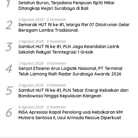
1
Setahun Buron, Terpidana Penipuan Rp10 Miliar
Ditangkap Kejari Surabaya di Bali
2
3 Agustus 2026
0 Komentar
Semarak HUT RI ke-81, Warga RW 07 Ditotrunan Gelar
Beragam Lomba Tradisional.
3
3 Agustus 2026
0 Komentar
Sambut HUT RI ke-81, PLN Jaga Keandalan Listrik
Sekolah Rakyat Terintegrasi 1 Gresik
4
3 Agustus 2026
0 Komentar
Genjot Efisiensi Arus Logistik Nasional, PT Terminal
Teluk Lamong Raih Radar Surabaya Awards 2026
5
3 Agustus 2026
0 Komentar
Sambut HUT RI ke-81, PLN Tebar Energi Kebaikan dari
Bondowoso hingga Kepulauan Kangean
6
6 Agustus 2026
0 Komentar
INSA Apresiasi Kapal Penolong usai Kebakaran KM
Mutiara Sentosa II, Usul Armada Rescue Diperkuat