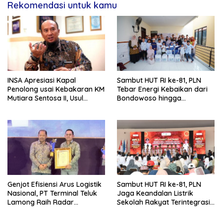
Rekomendasi untuk kamu
INSA Apresiasi Kapal
Sambut HUT RI ke-81, PLN
Penolong usai Kebakaran KM
Tebar Energi Kebaikan dari
Mutiara Sentosa II, Usul
Bondowoso hingga
Armada Rescue Diperkuat
Kepulauan Kangean
Genjot Efisiensi Arus Logistik
Sambut HUT RI ke-81, PLN
Nasional, PT Terminal Teluk
Jaga Keandalan Listrik
Lamong Raih Radar
Sekolah Rakyat Terintegrasi 1
Surabaya Awards 2026
Gresik