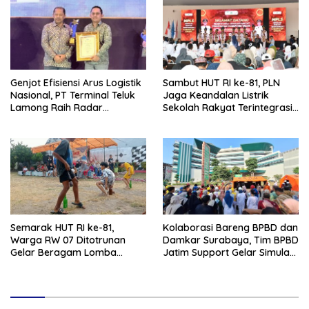
Genjot Efisiensi Arus Logistik
Sambut HUT RI ke-81, PLN
Nasional, PT Terminal Teluk
Jaga Keandalan Listrik
Lamong Raih Radar
Sekolah Rakyat Terintegrasi 1
Surabaya Awards 2026
Gresik
Semarak HUT RI ke-81,
Kolaborasi Bareng BPBD dan
Warga RW 07 Ditotrunan
Damkar Surabaya, Tim BPBD
Gelar Beragam Lomba
Jatim Support Gelar Simulasi
Tradisional.
Gempa Bumi dan Kebakaran
di RSUD Dr Soetomo