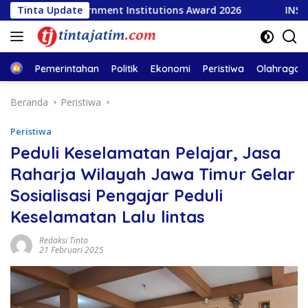
Langsung
lar Government Institutions Award 2026
Tinta Update
INSA Apresias
ke
konten
Home
Pemerintahan
Politik
Ekonomi
Peristiwa
Olahraga
Beranda
Peristiwa
Peristiwa
Peduli Keselamatan Pelajar, Jasa
Raharja Wilayah Jawa Timur Gelar
Sosialisasi Pengajar Peduli
Keselamatan Lalu lintas
Redaksi Tinta
21 Februari 2025