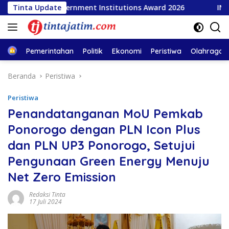
Langsung
ular Government Institutions Award 2026
Tinta Update
INSA Apresias
ke
konten
Home
Pemerintahan
Politik
Ekonomi
Peristiwa
Olahraga
Beranda
Peristiwa
Peristiwa
Penandatanganan MoU Pemkab
Ponorogo dengan PLN Icon Plus
dan PLN UP3 Ponorogo, Setujui
Pengunaan Green Energy Menuju
Net Zero Emission
Redaksi Tinta
17 Juli 2024