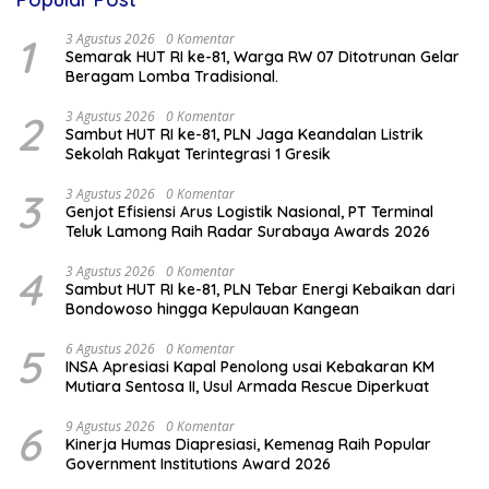
1
3 Agustus 2026
0 Komentar
Semarak HUT RI ke-81, Warga RW 07 Ditotrunan Gelar
Beragam Lomba Tradisional.
2
3 Agustus 2026
0 Komentar
Sambut HUT RI ke-81, PLN Jaga Keandalan Listrik
Sekolah Rakyat Terintegrasi 1 Gresik
3
3 Agustus 2026
0 Komentar
Genjot Efisiensi Arus Logistik Nasional, PT Terminal
Teluk Lamong Raih Radar Surabaya Awards 2026
4
3 Agustus 2026
0 Komentar
Sambut HUT RI ke-81, PLN Tebar Energi Kebaikan dari
Bondowoso hingga Kepulauan Kangean
5
6 Agustus 2026
0 Komentar
INSA Apresiasi Kapal Penolong usai Kebakaran KM
Mutiara Sentosa II, Usul Armada Rescue Diperkuat
6
9 Agustus 2026
0 Komentar
Kinerja Humas Diapresiasi, Kemenag Raih Popular
Government Institutions Award 2026