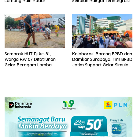
Lamong Raih Radar
Sekolah Rakyat Terintegrasi 1
Surabaya Awards 2026
Gresik
Semarak HUT RI ke-81,
Kolaborasi Bareng BPBD dan
Warga RW 07 Ditotrunan
Damkar Surabaya, Tim BPBD
Gelar Beragam Lomba
Jatim Support Gelar Simulasi
Tradisional.
Gempa Bumi dan Kebakaran
di RSUD Dr Soetomo