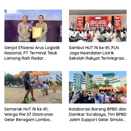
Armada Rescue Diperkuat
Kepulauan Kangean
Genjot Efisiensi Arus Logistik
Sambut HUT RI ke-81, PLN
Nasional, PT Terminal Teluk
Jaga Keandalan Listrik
Lamong Raih Radar
Sekolah Rakyat Terintegrasi 1
Surabaya Awards 2026
Gresik
Semarak HUT RI ke-81,
Kolaborasi Bareng BPBD dan
Warga RW 07 Ditotrunan
Damkar Surabaya, Tim BPBD
Gelar Beragam Lomba
Jatim Support Gelar Simulasi
Tradisional.
Gempa Bumi dan Kebakaran
di RSUD Dr Soetomo