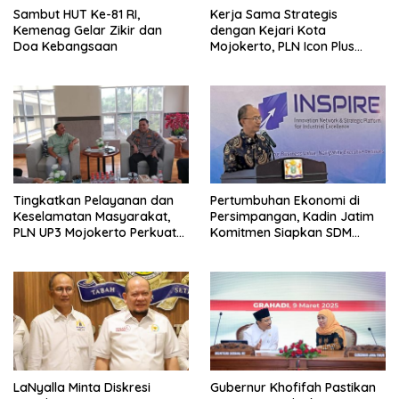
Sambut HUT Ke-81 RI,
Kerja Sama Strategis
Kemenag Gelar Zikir dan
dengan Kejari Kota
Doa Kebangsaan
Mojokerto, PLN Icon Plus
Perkuat Peran Digital and
Green Enabler di Jawa Timur
Tingkatkan Pelayanan dan
Pertumbuhan Ekonomi di
Keselamatan Masyarakat,
Persimpangan, Kadin Jatim
PLN UP3 Mojokerto Perkuat
Komitmen Siapkan SDM
Sinergi dengan Polres
Unggul dan Berkualitas
Nganjuk
Melalui Vokasi
LaNyalla Minta Diskresi
Gubernur Khofifah Pastikan