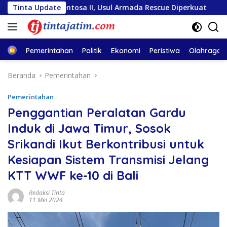
Langsung
a Sentosa II, Usul Armada Rescue Diperkuat
Tinta Update
Sambut HUT
ke
konten
Home
Pemerintahan
Politik
Ekonomi
Peristiwa
Olahraga
Beranda
Pemerintahan
Pemerintahan
Penggantian Peralatan Gardu
Induk di Jawa Timur, Sosok
Srikandi Ikut Berkontribusi untuk
Kesiapan Sistem Transmisi Jelang
KTT WWF ke-10 di Bali
Redaksi Tinta
11 Mei 2024