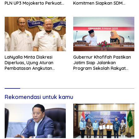
PLN UP3 Mojokerto Perkuat
Komitmen Siapkan SDM
Sinergi dengan Polres
Unggul dan Berkualitas
Nganjuk
Melalui Vokasi
LaNyalla Minta Diskresi
Gubernur Khofifah Pastikan
Diperluas, Ujung Aturan
Jatim Siap Jalankan
Pembatasan Angkutan
Program Sekolah Rakyat
Barang
dan DTSEN
Rekomendasi untuk kamu