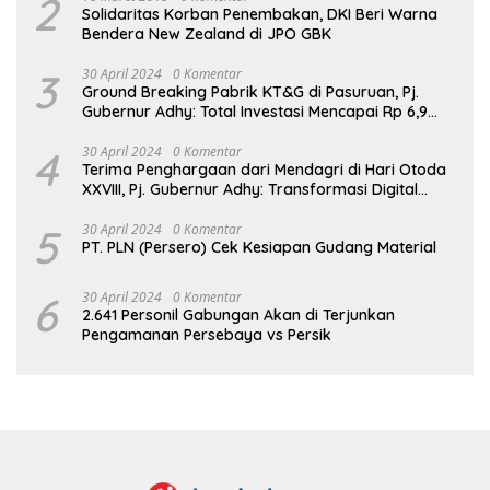
2
Solidaritas Korban Penembakan, DKI Beri Warna
Bendera New Zealand di JPO GBK
3
30 April 2024
0 Komentar
Ground Breaking Pabrik KT&G di Pasuruan, Pj.
Gubernur Adhy: Total Investasi Mencapai Rp 6,9
Trilliun dan Serap Ribuan Tenaga Kerja
4
30 April 2024
0 Komentar
Terima Penghargaan dari Mendagri di Hari Otoda
XXVIII, Pj. Gubernur Adhy: Transformasi Digital
dalam Reformasi Birokrasi Jadi Kunci
Keberhasilan Jatim
5
30 April 2024
0 Komentar
PT. PLN (Persero) Cek Kesiapan Gudang Material
6
30 April 2024
0 Komentar
2.641 Personil Gabungan Akan di Terjunkan
Pengamanan Persebaya vs Persik