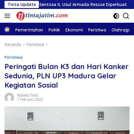
Langsung
ara Sentosa II, Usul Armada Rescue Diperkuat
Tinta Update
Sambut 
ke
konten
Home
Pemerintahan
Politik
Ekonomi
Peristiwa
Olahraga
Beranda
Peristiwa
Peristiwa
Peringati Bulan K3 dan Hari Kanker
Sedunia, PLN UP3 Madura Gelar
Kegiatan Sosial
Redaksi Tinta
7 Februari 2025