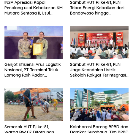
INSA Apresiasi Kapal
Sambut HUT RI ke-81, PLN
Penolong usai Kebakaran KM
Tebar Energi Kebaikan dari
Mutiara Sentosa II, Usul
Bondowoso hingga
Armada Rescue Diperkuat
Kepulauan Kangean
Genjot Efisiensi Arus Logistik
Sambut HUT RI ke-81, PLN
Nasional, PT Terminal Teluk
Jaga Keandalan Listrik
Lamong Raih Radar
Sekolah Rakyat Terintegrasi 1
Surabaya Awards 2026
Gresik
Semarak HUT RI ke-81,
Kolaborasi Bareng BPBD dan
Warga RW 07 Ditotrunan
Damkar Surabaya, Tim BPBD