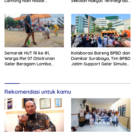
Lamong Raih Radar
Sekolah Rakyat Terintegrasi 1
Surabaya Awards 2026
Gresik
Semarak HUT RI ke-81,
Kolaborasi Bareng BPBD dan
Warga RW 07 Ditotrunan
Damkar Surabaya, Tim BPBD
Gelar Beragam Lomba
Jatim Support Gelar Simulasi
Tradisional.
Gempa Bumi dan Kebakaran
di RSUD Dr Soetomo
Rekomendasi untuk kamu