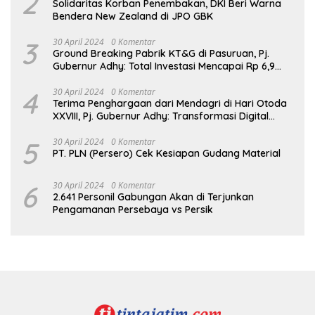
2
Solidaritas Korban Penembakan, DKI Beri Warna
Bendera New Zealand di JPO GBK
3
30 April 2024
0 Komentar
Ground Breaking Pabrik KT&G di Pasuruan, Pj.
Gubernur Adhy: Total Investasi Mencapai Rp 6,9
Trilliun dan Serap Ribuan Tenaga Kerja
4
30 April 2024
0 Komentar
Terima Penghargaan dari Mendagri di Hari Otoda
XXVIII, Pj. Gubernur Adhy: Transformasi Digital
dalam Reformasi Birokrasi Jadi Kunci
Keberhasilan Jatim
5
30 April 2024
0 Komentar
PT. PLN (Persero) Cek Kesiapan Gudang Material
6
30 April 2024
0 Komentar
2.641 Personil Gabungan Akan di Terjunkan
Pengamanan Persebaya vs Persik