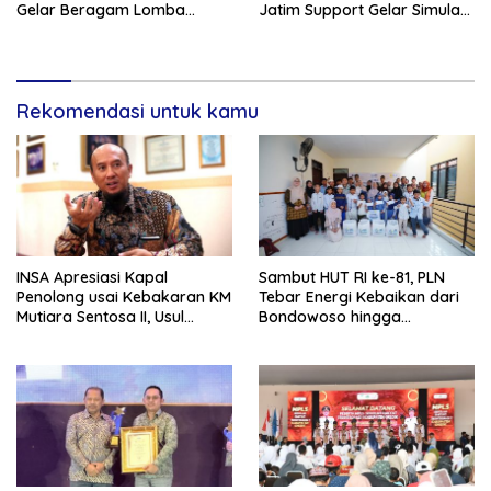
Gelar Beragam Lomba
Jatim Support Gelar Simulasi
Tradisional.
Gempa Bumi dan Kebakaran
di RSUD Dr Soetomo
Rekomendasi untuk kamu
INSA Apresiasi Kapal
Sambut HUT RI ke-81, PLN
Penolong usai Kebakaran KM
Tebar Energi Kebaikan dari
Mutiara Sentosa II, Usul
Bondowoso hingga
Armada Rescue Diperkuat
Kepulauan Kangean