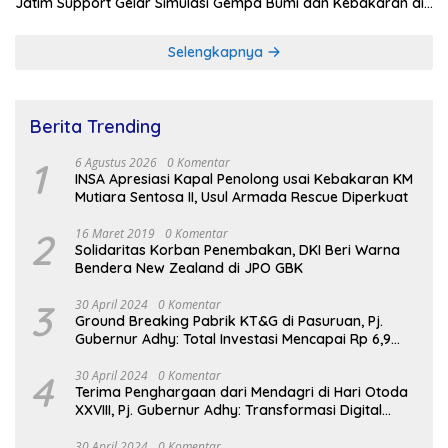
Jatim Support Gelar Simulasi Gempa Bumi dan Kebakaran di
RSUD Dr Soetomo
Selengkapnya
Berita Trending
1
6 Agustus 2026
0 Komentar
INSA Apresiasi Kapal Penolong usai Kebakaran KM
Mutiara Sentosa II, Usul Armada Rescue Diperkuat
2
16 Maret 2019
0 Komentar
Solidaritas Korban Penembakan, DKI Beri Warna
Bendera New Zealand di JPO GBK
3
30 April 2024
0 Komentar
Ground Breaking Pabrik KT&G di Pasuruan, Pj.
Gubernur Adhy: Total Investasi Mencapai Rp 6,9
Trilliun dan Serap Ribuan Tenaga Kerja
4
30 April 2024
0 Komentar
Terima Penghargaan dari Mendagri di Hari Otoda
XXVIII, Pj. Gubernur Adhy: Transformasi Digital
dalam Reformasi Birokrasi Jadi Kunci
Keberhasilan Jatim
30 April 2024
0 Komentar