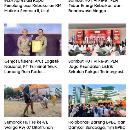
INSA Apresiasi Kapal
Sambut HUT RI ke-81, PLN
Penolong usai Kebakaran KM
Tebar Energi Kebaikan dari
Mutiara Sentosa II, Usul
Bondowoso hingga
Armada Rescue Diperkuat
Kepulauan Kangean
Genjot Efisiensi Arus Logistik
Sambut HUT RI ke-81, PLN
Nasional, PT Terminal Teluk
Jaga Keandalan Listrik
Lamong Raih Radar
Sekolah Rakyat Terintegrasi 1
Surabaya Awards 2026
Gresik
Semarak HUT RI ke-81,
Kolaborasi Bareng BPBD dan
Warga RW 07 Ditotrunan
Damkar Surabaya, Tim BPBD