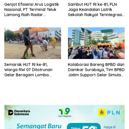
Genjot Efisiensi Arus Logistik
Sambut HUT RI ke-81, PLN
Nasional, PT Terminal Teluk
Jaga Keandalan Listrik
Lamong Raih Radar
Sekolah Rakyat Terintegrasi 1
Surabaya Awards 2026
Gresik
Semarak HUT RI ke-81,
Kolaborasi Bareng BPBD dan
Warga RW 07 Ditotrunan
Damkar Surabaya, Tim BPBD
Gelar Beragam Lomba
Jatim Support Gelar Simulasi
Tradisional.
Gempa Bumi dan Kebakaran
di RSUD Dr Soetomo