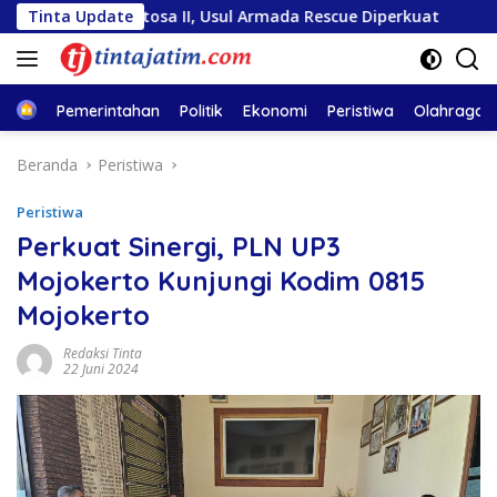
Langsung
a Sentosa II, Usul Armada Rescue Diperkuat
Tinta Update
Sambut HU
ke
konten
Home
Pemerintahan
Politik
Ekonomi
Peristiwa
Olahraga
Beranda
Peristiwa
Peristiwa
Perkuat Sinergi, PLN UP3
Mojokerto Kunjungi Kodim 0815
Mojokerto
Redaksi Tinta
22 Juni 2024