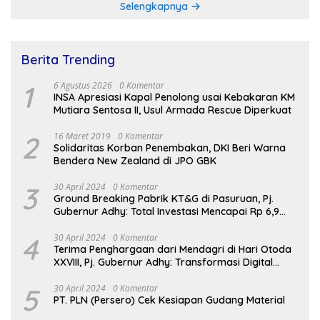
Selengkapnya
Berita Trending
1
6 Agustus 2026
0 Komentar
INSA Apresiasi Kapal Penolong usai Kebakaran KM
Mutiara Sentosa II, Usul Armada Rescue Diperkuat
2
16 Maret 2019
0 Komentar
Solidaritas Korban Penembakan, DKI Beri Warna
Bendera New Zealand di JPO GBK
3
30 April 2024
0 Komentar
Ground Breaking Pabrik KT&G di Pasuruan, Pj.
Gubernur Adhy: Total Investasi Mencapai Rp 6,9
Trilliun dan Serap Ribuan Tenaga Kerja
4
30 April 2024
0 Komentar
Terima Penghargaan dari Mendagri di Hari Otoda
XXVIII, Pj. Gubernur Adhy: Transformasi Digital
dalam Reformasi Birokrasi Jadi Kunci
Keberhasilan Jatim
5
30 April 2024
0 Komentar
PT. PLN (Persero) Cek Kesiapan Gudang Material