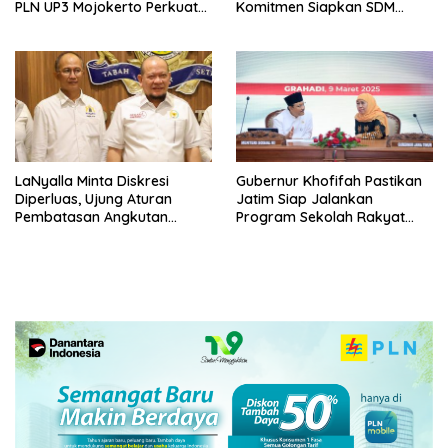
PLN UP3 Mojokerto Perkuat
Komitmen Siapkan SDM
Sinergi dengan Polres
Unggul dan Berkualitas
Nganjuk
Melalui Vokasi
LaNyalla Minta Diskresi
Gubernur Khofifah Pastikan
Diperluas, Ujung Aturan
Jatim Siap Jalankan
Pembatasan Angkutan
Program Sekolah Rakyat
Barang
dan DTSEN