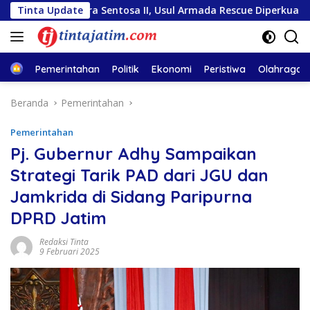
Langsung
ara Sentosa II, Usul Armada Rescue Diperkuat
Tinta Update
Sambut H
ke
konten
Home
Pemerintahan
Politik
Ekonomi
Peristiwa
Olahraga
Beranda
Pemerintahan
Pemerintahan
Pj. Gubernur Adhy Sampaikan
Strategi Tarik PAD dari JGU dan
Jamkrida di Sidang Paripurna
DPRD Jatim
Redaksi Tinta
9 Februari 2025