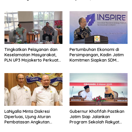
Perkuat Peran Digital and
Green Enabler di Jawa Timur
Tingkatkan Pelayanan dan
Pertumbuhan Ekonomi di
Keselamatan Masyarakat,
Persimpangan, Kadin Jatim
PLN UP3 Mojokerto Perkuat
Komitmen Siapkan SDM
Sinergi dengan Polres
Unggul dan Berkualitas
Nganjuk
Melalui Vokasi
LaNyalla Minta Diskresi
Gubernur Khofifah Pastikan
Diperluas, Ujung Aturan
Jatim Siap Jalankan
Pembatasan Angkutan
Program Sekolah Rakyat
Barang
dan DTSEN