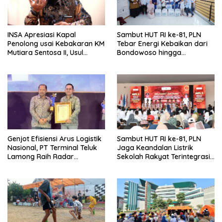
INSA Apresiasi Kapal
Sambut HUT RI ke-81, PLN
Penolong usai Kebakaran KM
Tebar Energi Kebaikan dari
Mutiara Sentosa II, Usul
Bondowoso hingga
Armada Rescue Diperkuat
Kepulauan Kangean
Genjot Efisiensi Arus Logistik
Sambut HUT RI ke-81, PLN
Nasional, PT Terminal Teluk
Jaga Keandalan Listrik
Lamong Raih Radar
Sekolah Rakyat Terintegrasi 1
Surabaya Awards 2026
Gresik