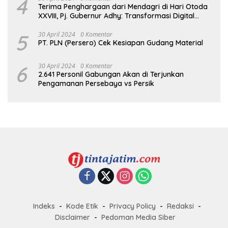
4
Terima Penghargaan dari Mendagri di Hari Otoda
XXVIII, Pj. Gubernur Adhy: Transformasi Digital
dalam Reformasi Birokrasi Jadi Kunci
Keberhasilan Jatim
5
30 April 2024
0 Komentar
PT. PLN (Persero) Cek Kesiapan Gudang Material
6
30 April 2024
0 Komentar
2.641 Personil Gabungan Akan di Terjunkan
Pengamanan Persebaya vs Persik
Indeks
Kode Etik
Privacy Policy
Redaksi
Disclaimer
Pedoman Media Siber