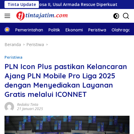
Langsung
 Sentosa II, Usul Armada Rescue Diperkuat
Tinta Update
Sambut HUT 
ke
konten
Home
Pemerintahan
Politik
Ekonomi
Peristiwa
Olahraga
Beranda
Peristiwa
Peristiwa
PLN Icon Plus pastikan Kelancaran
Ajang PLN Mobile Pro Liga 2025
dengan Menyediakan Layanan
Gratis melalui ICONNET
Redaksi Tinta
21 Januari 2025