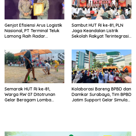
Genjot Efisiensi Arus Logistik
Sambut HUT RI ke-81, PLN
Nasional, PT Terminal Teluk
Jaga Keandalan Listrik
Lamong Raih Radar
Sekolah Rakyat Terintegrasi 1
Surabaya Awards 2026
Gresik
Semarak HUT RI ke-81,
Kolaborasi Bareng BPBD dan
Warga RW 07 Ditotrunan
Damkar Surabaya, Tim BPBD
Gelar Beragam Lomba
Jatim Support Gelar Simulasi
Tradisional.
Gempa Bumi dan Kebakaran
di RSUD Dr Soetomo