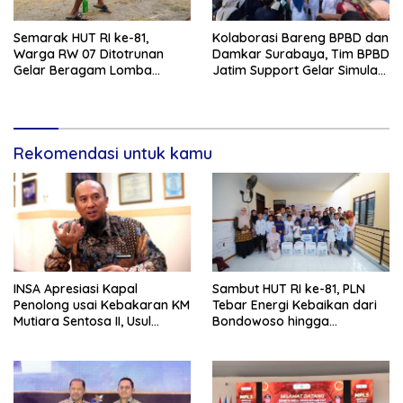
Semarak HUT RI ke-81,
Kolaborasi Bareng BPBD dan
Warga RW 07 Ditotrunan
Damkar Surabaya, Tim BPBD
Gelar Beragam Lomba
Jatim Support Gelar Simulasi
Tradisional.
Gempa Bumi dan Kebakaran
di RSUD Dr Soetomo
Rekomendasi untuk kamu
INSA Apresiasi Kapal
Sambut HUT RI ke-81, PLN
Penolong usai Kebakaran KM
Tebar Energi Kebaikan dari
Mutiara Sentosa II, Usul
Bondowoso hingga
Armada Rescue Diperkuat
Kepulauan Kangean