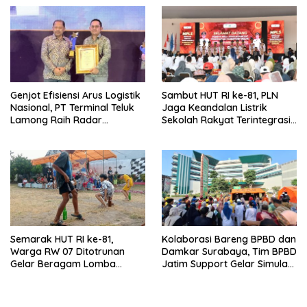
Genjot Efisiensi Arus Logistik
Sambut HUT RI ke-81, PLN
Nasional, PT Terminal Teluk
Jaga Keandalan Listrik
Lamong Raih Radar
Sekolah Rakyat Terintegrasi 1
Surabaya Awards 2026
Gresik
Semarak HUT RI ke-81,
Kolaborasi Bareng BPBD dan
Warga RW 07 Ditotrunan
Damkar Surabaya, Tim BPBD
Gelar Beragam Lomba
Jatim Support Gelar Simulasi
Tradisional.
Gempa Bumi dan Kebakaran
di RSUD Dr Soetomo