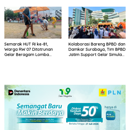
Semarak HUT RI ke-81,
Kolaborasi Bareng BPBD dan
Warga RW 07 Ditotrunan
Damkar Surabaya, Tim BPBD
Gelar Beragam Lomba
Jatim Support Gelar Simulasi
Tradisional.
Gempa Bumi dan Kebakaran
di RSUD Dr Soetomo