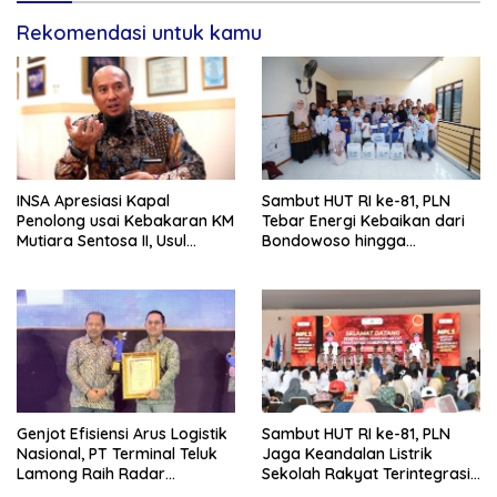
Rekomendasi untuk kamu
INSA Apresiasi Kapal
Sambut HUT RI ke-81, PLN
Penolong usai Kebakaran KM
Tebar Energi Kebaikan dari
Mutiara Sentosa II, Usul
Bondowoso hingga
Armada Rescue Diperkuat
Kepulauan Kangean
Genjot Efisiensi Arus Logistik
Sambut HUT RI ke-81, PLN
Nasional, PT Terminal Teluk
Jaga Keandalan Listrik
Lamong Raih Radar
Sekolah Rakyat Terintegrasi 1
Surabaya Awards 2026
Gresik