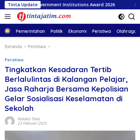
Langsung
opular Government Institutions Award 2026
Tinta Update
INSA Apres
ke
konten
Home
Pemerintahan
Politik
Ekonomi
Peristiwa
Olahraga
Beranda
Peristiwa
Peristiwa
Tingkatkan Kesadaran Tertib
Berlalulintas di Kalangan Pelajar,
Jasa Raharja Bersama Kepolisian
Gelar Sosialisasi Keselamatan di
Sekolah
Redaksi Tinta
23 Februari 2025