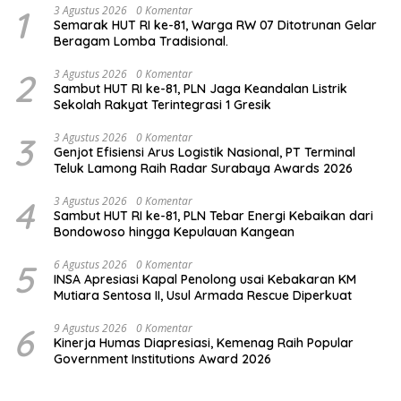
1
3 Agustus 2026
0 Komentar
Semarak HUT RI ke-81, Warga RW 07 Ditotrunan Gelar
Beragam Lomba Tradisional.
2
3 Agustus 2026
0 Komentar
Sambut HUT RI ke-81, PLN Jaga Keandalan Listrik
Sekolah Rakyat Terintegrasi 1 Gresik
3
3 Agustus 2026
0 Komentar
Genjot Efisiensi Arus Logistik Nasional, PT Terminal
Teluk Lamong Raih Radar Surabaya Awards 2026
4
3 Agustus 2026
0 Komentar
Sambut HUT RI ke-81, PLN Tebar Energi Kebaikan dari
Bondowoso hingga Kepulauan Kangean
5
6 Agustus 2026
0 Komentar
INSA Apresiasi Kapal Penolong usai Kebakaran KM
Mutiara Sentosa II, Usul Armada Rescue Diperkuat
6
9 Agustus 2026
0 Komentar
Kinerja Humas Diapresiasi, Kemenag Raih Popular
Government Institutions Award 2026